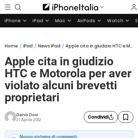
iPhone
iPad
Mac
AirPods
Watch
Home
/
iPad
/
News iPad
/
Apple cita in giudizio HTC e Motorola per aver violato alcuni brevetti proprietari
Apple cita in giudizio
HTC e Motorola per aver
violato alcuni brevetti
proprietari
Denis Dosi
Condividi
27 Aprile 2012
Nuovo sistema di commenti