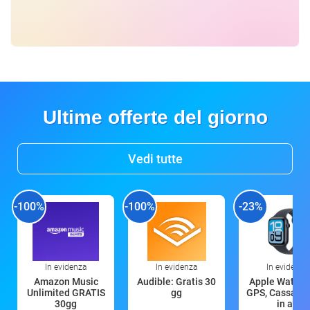
Ultime offerte del giorno
Vedi tutte
-100%
-100%
-23%
In evidenza
In evidenza
In evidenza
Amazon Music
Audible: Gratis 30
Apple Watch 
Unlimited GRATIS
gg
GPS, Cassa 4
30gg
in all