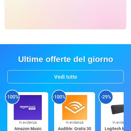
Ultime offerte del giorno
Vedi tutte
-100%
-100%
-29%
In evidenza
In evidenza
In evidenza
Amazon Music
Audible: Gratis 30
Logitech MX 