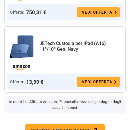
750,31 €
Offerta:
VEDI OFFERTA
JETech Custodia per iPad (A16)
11ª/10ª Gen, Navy
13,99 €
Offerta:
VEDI OFFERTA
In qualità di Affiliato Amazon, iPhoneItalia riceve un guadagno dagli
acquisti idonei.