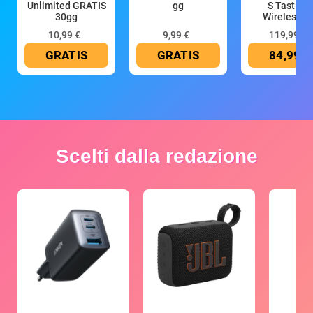
Unlimited GRATIS
gg
S Tastiera
30gg
Wireless (G
10,99 €
9,99 €
119,99 €
GRATIS
GRATIS
84,99 €
Scelti dalla redazione