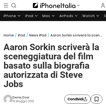
iPhone
iPad
Mac
AirPods
Watch
Home
/
iPad
/
News iPad
/
Aaron Sorkin scriverà la sceneggiatura del film basato sulla biografia autorizzata di Steve Jobs
Aaron Sorkin scriverà la
sceneggiatura del film
basato sulla biografia
autorizzata di Steve
Jobs
Denis Dosi
Condividi
16 Maggio 2012