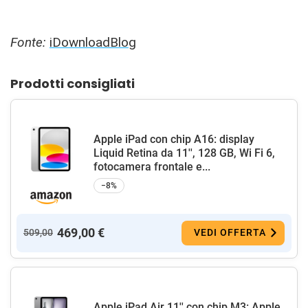
Fonte:
iDownloadBlog
Prodotti consigliati
Apple iPad con chip A16: display
Liquid Retina da 11'', 128 GB, Wi Fi 6,
fotocamera frontale e...
−8%
469,00 €
509,00
VEDI OFFERTA
Apple iPad Air 11'' con chip M3: Apple