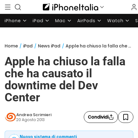
iPhone
iPad
Mac
AirPods
Watch
Home
/
iPad
/
News iPad
/
Apple ha chiuso la falla che ha causato il downtime del Dev Center
Apple ha chiuso la falla
che ha causato il
downtime del Dev
Center
Andrea Scrimieri
Condividi
20 Agosto 2013
Nuovo sistema di commenti