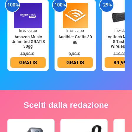
-100%
-100%
-29%
In evidenza
In evidenza
In evidenza
Amazon Music
Audible: Gratis 30
Logitech MX 
Unlimited GRATIS
gg
S Tastiera
30gg
Wireless (G
10,99 €
9,99 €
119,99 €
GRATIS
GRATIS
84,99 €
Scelti dalla redazione