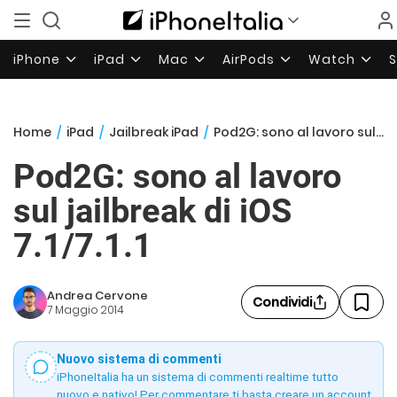
iPhone
iPad
Mac
AirPods
Watch
Home
/
iPad
/
Jailbreak iPad
/
Pod2G: sono al lavoro sul jailbreak di iOS 7.1/7.1.1
Pod2G: sono al lavoro
sul jailbreak di iOS
7.1/7.1.1
Andrea Cervone
Condividi
7 Maggio 2014
Nuovo sistema di commenti
iPhoneItalia ha un sistema di commenti realtime tutto
nuovo e nativo! Per commentare ti basta creare un account