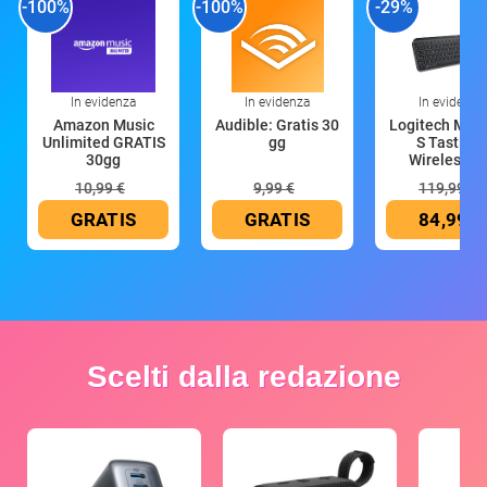
-100%
-100%
-29%
In evidenza
In evidenza
In evidenza
Amazon Music
Audible: Gratis 30
Logitech MX 
Unlimited GRATIS
gg
S Tastiera
30gg
Wireless (G
10,99 €
9,99 €
119,99 €
GRATIS
GRATIS
84,99 €
Scelti dalla redazione