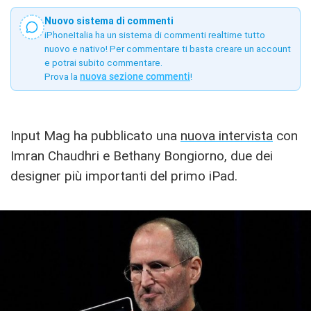
Nuovo sistema di commenti
iPhoneItalia ha un sistema di commenti realtime tutto
nuovo e nativo! Per commentare ti basta creare un account
e potrai subito commentare.
Prova la
nuova sezione commenti
!
Input Mag ha pubblicato una
nuova intervista
con
Imran Chaudhri e Bethany Bongiorno, due dei
designer più importanti del primo iPad.