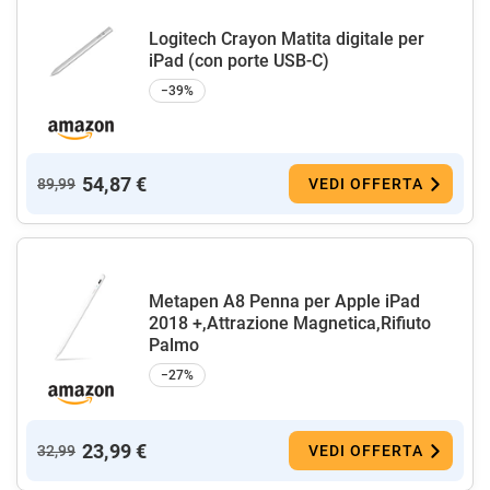
Logitech Crayon Matita digitale per
iPad (con porte USB-C)
−39%
54,87 €
89,99
VEDI OFFERTA
Metapen A8 Penna per Apple iPad
2018 +,Attrazione Magnetica,Rifiuto
Palmo
−27%
23,99 €
32,99
VEDI OFFERTA