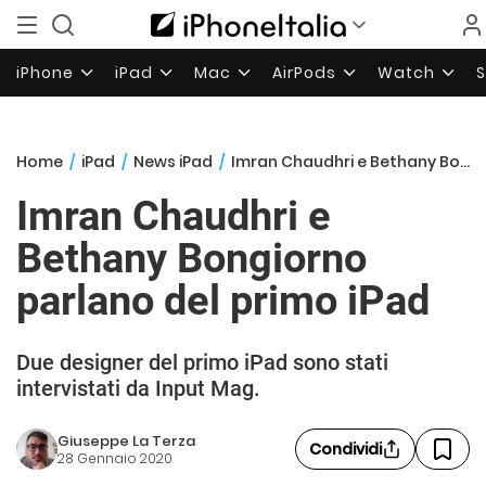
iPhone
iPad
Mac
AirPods
Watch
Home
/
iPad
/
News iPad
/
Imran Chaudhri e Bethany Bongiorno parlano del primo iPad
Imran Chaudhri e
Bethany Bongiorno
parlano del primo iPad
Due designer del primo iPad sono stati
intervistati da Input Mag.
Giuseppe La Terza
Condividi
28 Gennaio 2020