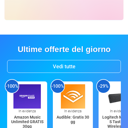
Ultime offerte del giorno
Vedi tutte
-100%
-100%
-29%
In evidenza
In evidenza
In evidenza
Amazon Music
Audible: Gratis 30
Logitech MX 
Unlimited GRATIS
gg
S Tastiera
30gg
Wireless (G