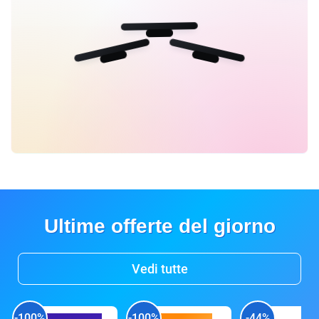
Ultime offerte del giorno
Vedi tutte
-100%
-100%
-44%