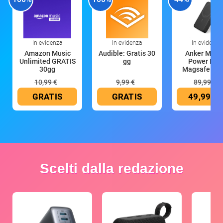
In evidenza
In evidenza
In evidenza
Amazon Music
Audible: Gratis 30
Anker Mag
Unlimited GRATIS
gg
Power Ban
30gg
Magsafe 10
mAh
10,99 €
9,99 €
89,99 €
GRATIS
GRATIS
49,99 €
Scelti dalla redazione