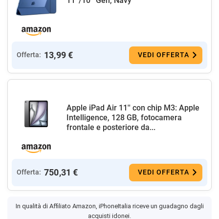
11ª/10ª Gen, Navy
13,99 €
Offerta:
VEDI OFFERTA
Apple iPad Air 11'' con chip M3: Apple
Intelligence, 128 GB, fotocamera
frontale e posteriore da...
750,31 €
Offerta:
VEDI OFFERTA
In qualità di Affiliato Amazon, iPhoneItalia riceve un guadagno dagli
acquisti idonei.