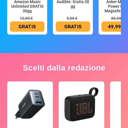
Amazon Music
Audible: Gratis 30
Anker Mag
Unlimited GRATIS
gg
Power Ban
30gg
Magsafe 10
mAh
10,99 €
9,99 €
89,99 €
GRATIS
GRATIS
49,99 €
Scelti dalla redazione