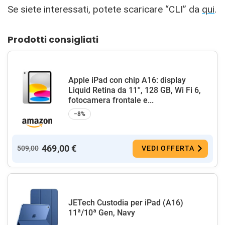
Se siete interessati, potete scaricare “CLI” da
qui
.
Prodotti consigliati
Apple iPad con chip A16: display
Liquid Retina da 11'', 128 GB, Wi Fi 6,
fotocamera frontale e...
−8%
469,00 €
509,00
VEDI OFFERTA
JETech Custodia per iPad (A16)
11ª/10ª Gen, Navy