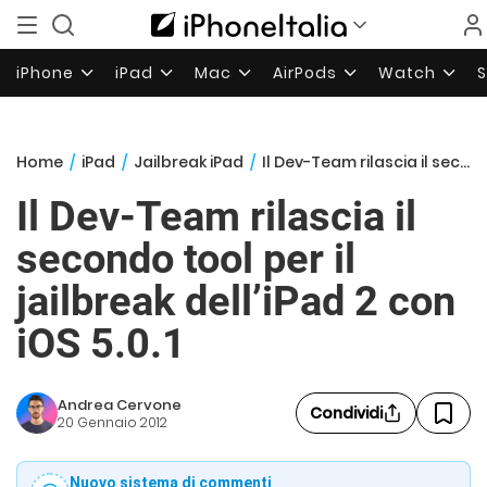
iPhone
iPad
Mac
AirPods
Watch
Home
/
iPad
/
Jailbreak iPad
/
Il Dev-Team rilascia il secondo tool per il jailbreak dell’iPad 2 con iOS 5.0.1
Il Dev-Team rilascia il
secondo tool per il
jailbreak dell’iPad 2 con
iOS 5.0.1
Andrea Cervone
Condividi
20 Gennaio 2012
Nuovo sistema di commenti