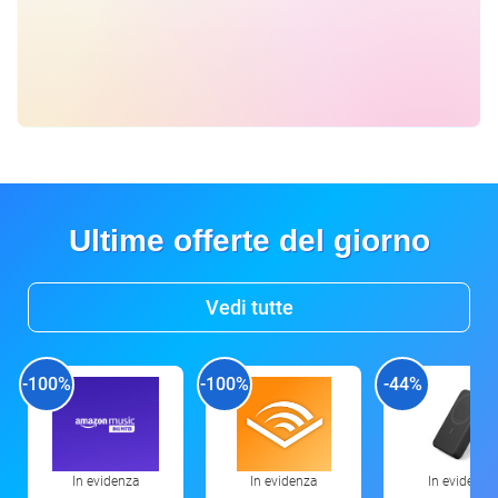
Ultime offerte del giorno
Vedi tutte
-100%
-100%
-44%
In evidenza
In evidenza
In evidenza