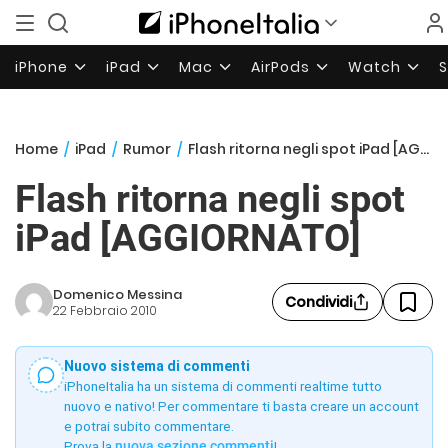
iPhone
iPad
Mac
AirPods
Watch
Home
/
iPad
/
Rumor
/
Flash ritorna negli spot iPad [AGGIORNATO]
Flash ritorna negli spot
iPad [AGGIORNATO]
Domenico Messina
Condividi
22 Febbraio 2010
Nuovo sistema di commenti
iPhoneItalia ha un sistema di commenti realtime tutto
nuovo e nativo! Per commentare ti basta creare un account
e potrai subito commentare.
Prova la
nuova sezione commenti
!