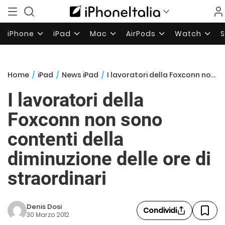
iPhone
iPad
Mac
AirPods
Watch
Home
/
iPad
/
News iPad
/
I lavoratori della Foxconn non sono contenti della diminuzione delle ore di straordinari
I lavoratori della
Foxconn non sono
contenti della
diminuzione delle ore di
straordinari
Denis Dosi
Condividi
30 Marzo 2012