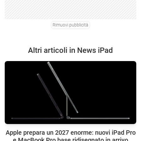
Rimuovi pubblicità
Altri articoli in News iPad
Apple prepara un 2027 enorme: nuovi iPad Pro
e MacBook Pro base ridisegnato in arrivo