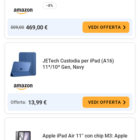
−8%
469,00 €
509,00
VEDI OFFERTA
JETech Custodia per iPad (A16)
11ª/10ª Gen, Navy
13,99 €
Offerta:
VEDI OFFERTA
Apple iPad Air 11'' con chip M3: Apple