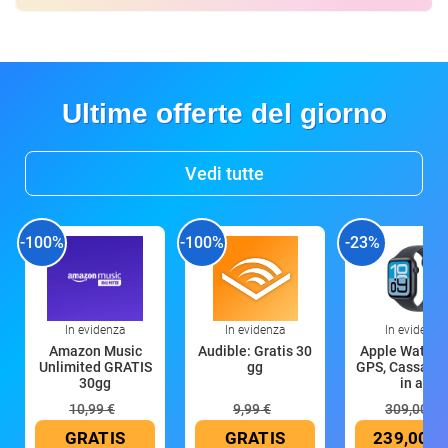
Ultime offerte del giorno
Vedi tutte
-100%
-100%
-23%
In evidenza
In evidenza
In evidenza
Amazon Music
Audible: Gratis 30
Apple Watch 
Unlimited GRATIS
gg
GPS, Cassa 4
30gg
in all
10,99 €
9,99 €
309,00 €
GRATIS
GRATIS
239,00 €