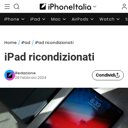
iPhone
iPad
Mac
AirPods
Watch
Home
/
iPad
/
iPad ricondizionati
iPad ricondizionati
Redazione
Condividi
28 Febbraio 2024