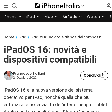
iPhone
iPad
Mac
AirPods
Watch
Home
/
iPad
/
iPadOS 16: novità e dispositivi compatibili
iPadOS 16: novità e
dispositivi compatibili
Francesco Siciliani
Condividi
21 Ottobre 2022
iPadOS 16 è la nuova versione del sistema
operativo per iPad, nonché quella che più
enfatizza le potenzialità dell’intera lineup di tablet
Apple con funzionalità quali Stage Manager e