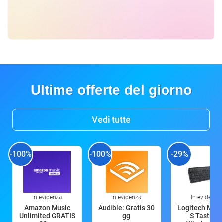
Ultime offerte del giorno
Vedi tutte
-100%
-100%
-29%
In evidenza
In evidenza
In evidenza
Amazon Music
Audible: Gratis 30
Logitech MX 
Unlimited GRATIS
gg
S Tastiera