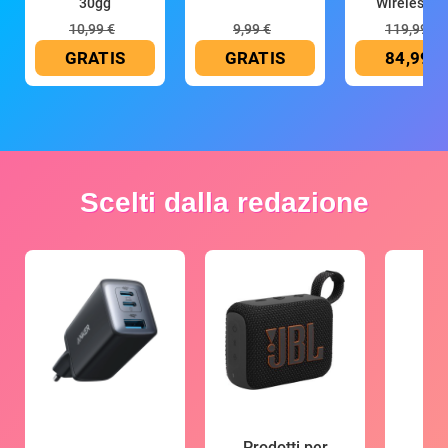
30gg
Wireless (G
10,99 €
9,99 €
119,99 €
GRATIS
GRATIS
84,99 €
Scelti dalla redazione
Prodotti per