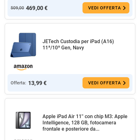
469,00 €
509,00
VEDI OFFERTA
JETech Custodia per iPad (A16)
11ª/10ª Gen, Navy
13,99 €
Offerta:
VEDI OFFERTA
Apple iPad Air 11'' con chip M3: Apple
Intelligence, 128 GB, fotocamera
frontale e posteriore da...