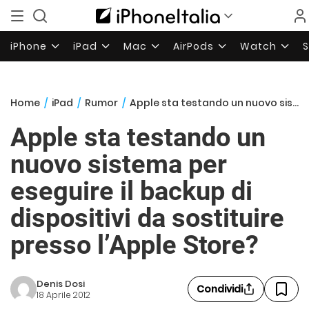
iPhone
iPad
Mac
AirPods
Watch
Home
/
iPad
/
Rumor
/
Apple sta testando un nuovo sistema per eseguire il backup di dispositivi da sostituire presso l’Apple Store?
Apple sta testando un
nuovo sistema per
eseguire il backup di
dispositivi da sostituire
presso l’Apple Store?
Denis Dosi
Condividi
18 Aprile 2012