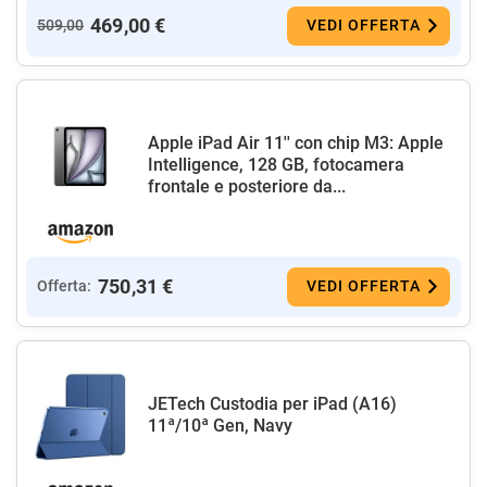
469,00 €
509,00
VEDI OFFERTA
Apple iPad Air 11'' con chip M3: Apple
Intelligence, 128 GB, fotocamera
frontale e posteriore da...
750,31 €
Offerta:
VEDI OFFERTA
JETech Custodia per iPad (A16)
11ª/10ª Gen, Navy