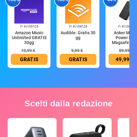
In evidenza
In evidenza
In evidenza
Amazon Music
Audible: Gratis 30
Anker Mag
Unlimited GRATIS
gg
Power Ban
30gg
Magsafe 10
mAh
10,99 €
9,99 €
89,99 €
GRATIS
GRATIS
49,99 €
Scelti dalla redazione