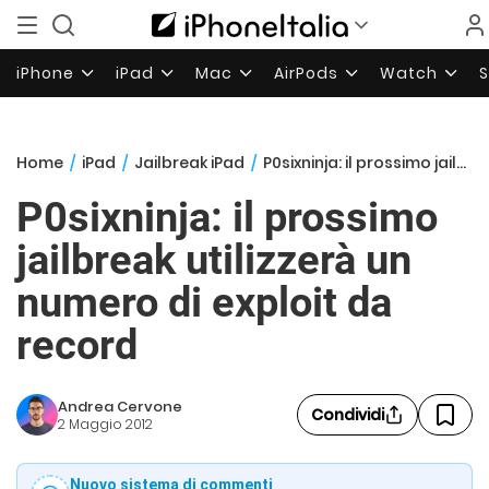
iPhone
iPad
Mac
AirPods
Watch
Home
/
iPad
/
Jailbreak iPad
/
P0sixninja: il prossimo jailbreak utilizzerà un numero di exploit da record
P0sixninja: il prossimo
jailbreak utilizzerà un
numero di exploit da
record
Andrea Cervone
Condividi
2 Maggio 2012
Nuovo sistema di commenti