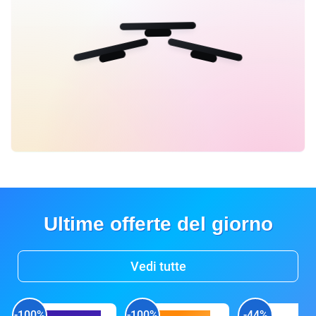
Ultime offerte del giorno
Vedi tutte
-100%
-100%
-44%