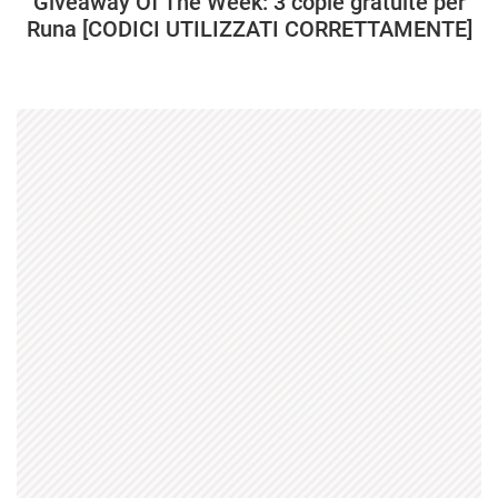
Giveaway Of The Week: 3 copie gratuite per
Runa [CODICI UTILIZZATI CORRETTAMENTE]