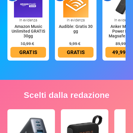
In evidenza
In evidenza
In evidenza
Amazon Music
Audible: Gratis 30
Anker Mag
Unlimited GRATIS
gg
Power Ban
30gg
Magsafe 10
mAh
10,99 €
9,99 €
89,99 €
GRATIS
GRATIS
49,99 €
Scelti dalla redazione