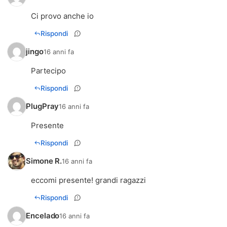
Ci provo anche io
Rispondi
jingo
16 anni fa
Partecipo
Rispondi
PlugPray
16 anni fa
Presente
Rispondi
Simone R.
16 anni fa
eccomi presente! grandi ragazzi
Rispondi
Encelado
16 anni fa