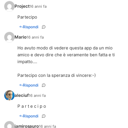
Project
16 anni fa
Partecipo
Rispondi
Mario
16 anni fa
Ho avuto modo di vedere questa app da un mio
amico e devo dire che è veramente ben fatta e ti
impatto....
Partecipo con la speranza di vincere:-)
Rispondi
aleciuf
16 anni fa
P a r t e c i p o
Rispondi
jamirosauro
16 anni fa