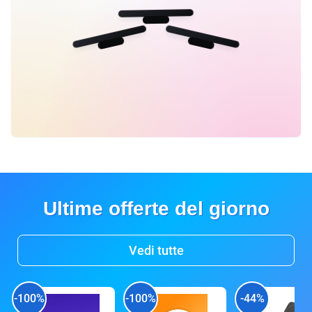
Ultime offerte del giorno
Vedi tutte
-100%
-100%
-44%