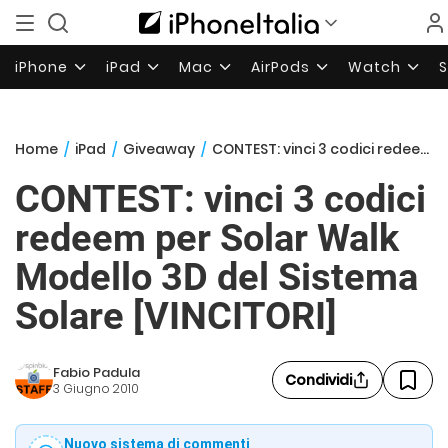
iPhone
iPad
Mac
AirPods
Watch
Home
/
iPad
/
Giveaway
/
CONTEST: vinci 3 codici redeem per Solar Walk Modello 3D del Sistema Solare [VINCITORI]
CONTEST: vinci 3 codici
redeem per Solar Walk
Modello 3D del Sistema
Solare [VINCITORI]
Fabio Padula
Condividi
3 Giugno 2010
Nuovo sistema di commenti