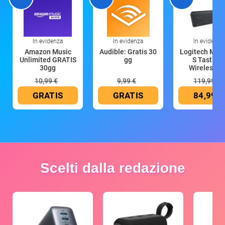
In evidenza
In evidenza
In evidenza
Amazon Music
Audible: Gratis 30
Logitech MX 
Unlimited GRATIS
gg
S Tastiera
30gg
Wireless (G
10,99 €
9,99 €
119,99 €
GRATIS
GRATIS
84,99 €
Scelti dalla redazione