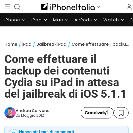
iPhone
iPad
Mac
AirPods
Watch
Home
/
iPad
/
Jailbreak iPad
/
Come effettuare il backup dei contenuti Cydia su iPad in attesa del jailbreak di iOS 5.1.1
Come effettuare il
backup dei contenuti
Cydia su iPad in attesa
del jailbreak di iOS 5.1.1
Andrea Cervone
Condividi
25 Maggio 2012
Nuovo sistema di commenti