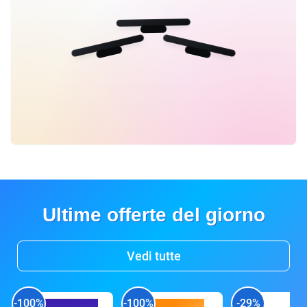
Ultime offerte del giorno
Vedi tutte
-100%
-100%
-29%