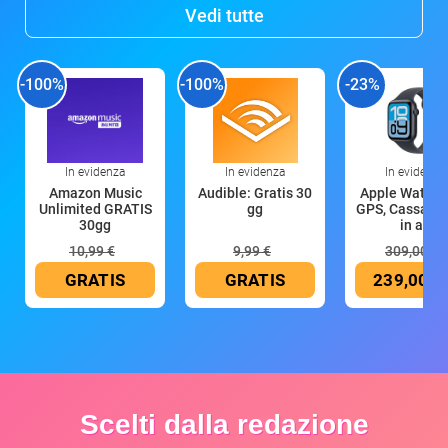
Vedi tutte
-100%
-100%
-23%
In evidenza
In evidenza
In evidenza
Amazon Music
Audible: Gratis 30
Apple Watch 
Unlimited GRATIS
gg
GPS, Cassa 4
30gg
in all
10,99 €
9,99 €
309,00 €
GRATIS
GRATIS
239,00 €
Scelti dalla redazione