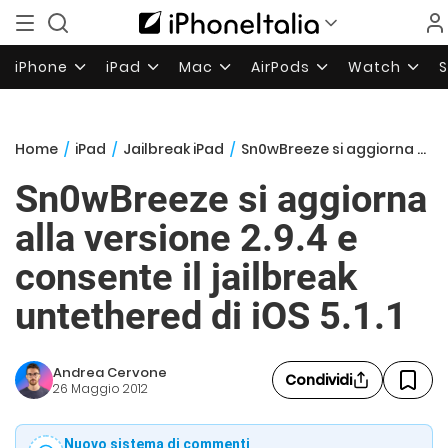
iPhone
iPad
Mac
AirPods
Watch
Home
/
iPad
/
Jailbreak iPad
/
Sn0wBreeze si aggiorna alla versione 2.9.4 e consente il jailbreak untethered di iOS 5.1.1
Sn0wBreeze si aggiorna
alla versione 2.9.4 e
consente il jailbreak
untethered di iOS 5.1.1
Andrea Cervone
Condividi
26 Maggio 2012
Nuovo sistema di commenti