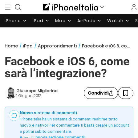
iPhone
iPad
Mac
AirPods
Watch
Home
/
iPad
/
Approfondimenti
/
Facebook e iOS 6, come sarà l’integrazione?
Facebook e iOS 6, come
sarà l’integrazione?
Giuseppe Migliorino
Condividi
1 Giugno 2012
Nuovo sistema di commenti
iPhoneItalia ha un sistema di commenti realtime tutto
nuovo e nativo! Per commentare ti basta creare un account
e potrai subito commentare.
Prova la
nuova sezione commenti
!