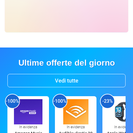
Ultime offerte del giorno
Vedi tutte
-100%
-100%
-23%
In evidenza
In evidenza
In evidenza