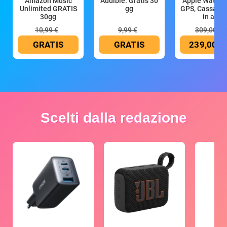
Amazon Music
Audible: Gratis 30
Apple Watch 
Unlimited GRATIS
gg
GPS, Cassa 4
30gg
in all
10,99 €
9,99 €
309,00 €
GRATIS
GRATIS
239,00 €
Scelti dalla redazione