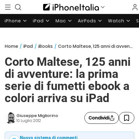
iPhone
iPad
Mac
AirPods
Watch
Home
/
iPad
/
iBooks
/
Corto Maltese, 125 anni di avventure: la prima serie di fumetti ebook a colori arriva su iPad
Corto Maltese, 125 anni
di avventure: la prima
serie di fumetti ebook a
colori arriva su iPad
Giuseppe Migliorino
Condividi
10 Luglio 2012
Nuovo sistema di commenti