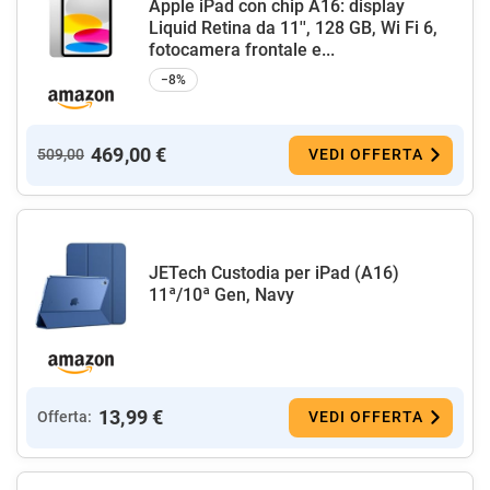
Apple iPad con chip A16: display
Liquid Retina da 11'', 128 GB, Wi Fi 6,
fotocamera frontale e...
−8%
469,00 €
509,00
VEDI OFFERTA
JETech Custodia per iPad (A16)
11ª/10ª Gen, Navy
13,99 €
Offerta:
VEDI OFFERTA