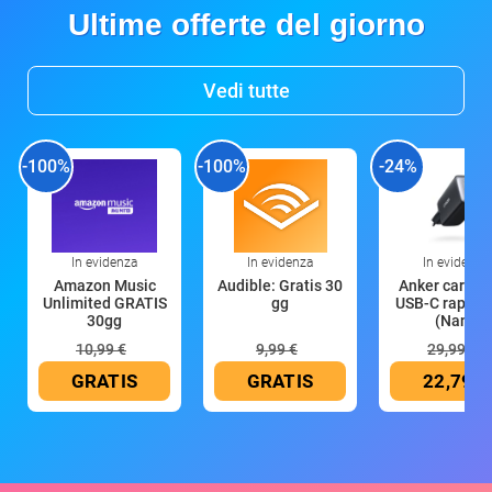
Ultime offerte del giorno
Vedi tutte
-100%
-100%
-24%
In evidenza
In evidenza
In evidenza
Amazon Music
Audible: Gratis 30
Anker caricat
Unlimited GRATIS
gg
USB-C rapido
30gg
(Nano
10,99 €
9,99 €
29,99 €
GRATIS
GRATIS
22,79 €