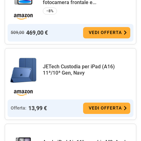
fotocamera frontale e...
−8%
469,00 €
509,00
VEDI OFFERTA
JETech Custodia per iPad (A16)
11ª/10ª Gen, Navy
13,99 €
Offerta:
VEDI OFFERTA