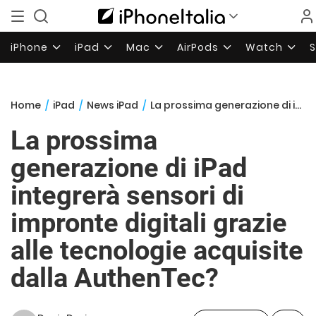
iPhone
iPad
Mac
AirPods
Watch
Home
/
iPad
/
News iPad
/
La prossima generazione di iPad integrerà sensori di impronte digitali grazie alle tecnologie acquisite dalla AuthenTec?
La prossima
generazione di iPad
integrerà sensori di
impronte digitali grazie
alle tecnologie acquisite
dalla AuthenTec?