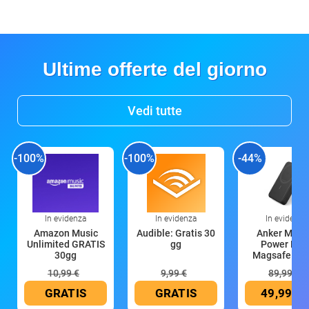
Ultime offerte del giorno
Vedi tutte
-100%
-100%
-44%
In evidenza
In evidenza
In evidenza
Amazon Music
Audible: Gratis 30
Anker Mag
Unlimited GRATIS
gg
Power Ban
30gg
Magsafe 10
mAh
10,99 €
9,99 €
89,99 €
GRATIS
GRATIS
49,99 €