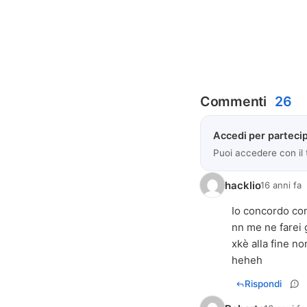
Commenti
26
Accedi per partecip
Puoi accedere con il
hacklio
16 anni fa
Io concordo con 
nn me ne farei 
xkè alla fine n
heheh
Rispondi