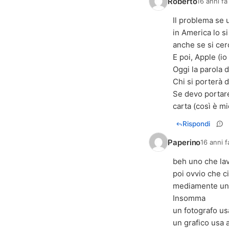
Roberto
16 anni fa
Il problema se 
in America lo si
anche se si cerc
E poi, Apple (i
Oggi la parola d
Chi si porterà 
Se devo portare 
carta (così è mi
Rispondi
Paperino
16 anni f
beh uno che lavo
poi ovvio che ci
mediamente uno
Insomma
un fotografo us
un grafico usa 