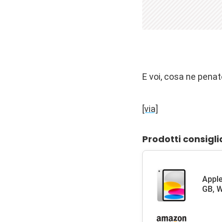
E voi, cosa ne pena
[via]
Prodotti consigli
Apple
GB, W