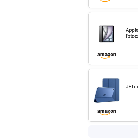
Apple
fotoc
JETec
In