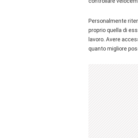
controllare veloceme
Personalmente riteng
proprio quella di es
lavoro. Avere access
quanto migliore po