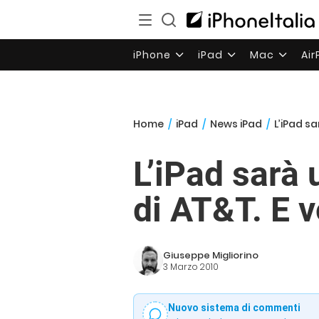
iPhone
iPad
Mac
Ai
Home
/
iPad
/
News iPad
/
L’iPad sa
L’iPad sarà 
di AT&T. E v
Giuseppe Migliorino
3 Marzo 2010
Nuovo sistema di commenti