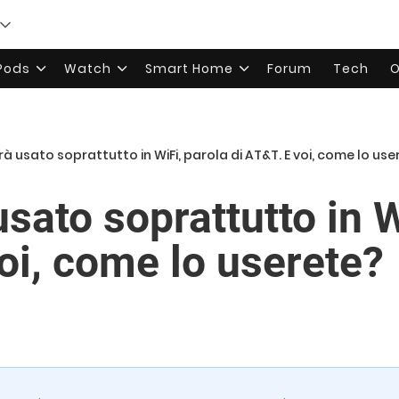
rPods
Watch
Smart Home
Forum
Tech
O
rà usato soprattutto in WiFi, parola di AT&T. E voi, come lo use
usato soprattutto in W
oi, come lo userete?