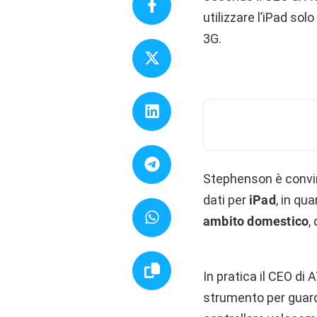
utilizzare l’iPad sol
3G.
Stephenson è convin
dati per
iPad
, in qu
ambito domestico
,
In pratica il CEO di
strumento per guarda