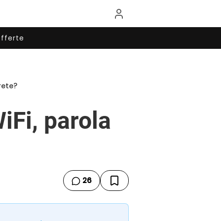
fferte
rete?
iFi, parola
26