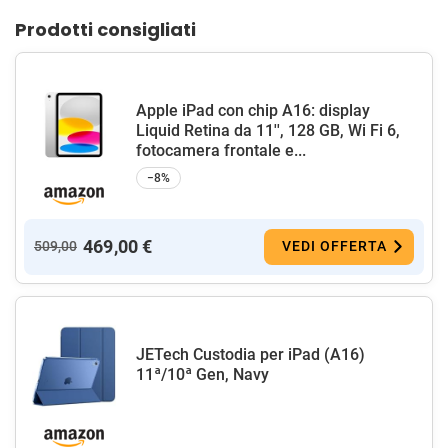
Prodotti consigliati
Apple iPad con chip A16: display
Liquid Retina da 11'', 128 GB, Wi Fi 6,
fotocamera frontale e...
−8%
469,00 €
509,00
VEDI OFFERTA
JETech Custodia per iPad (A16)
11ª/10ª Gen, Navy