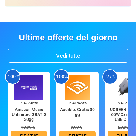
Ultime offerte del giorno
Vedi tutte
-100%
-100%
-27%
In evidenza
In evidenza
In evidenza
Amazon Music
Audible: Gratis 30
UGREEN Nex
Unlimited GRATIS
gg
65W Caricat
30gg
USB C Rica
10,99 €
9,99 €
29,99 €
GRATIS
GRATIS
21,84 €