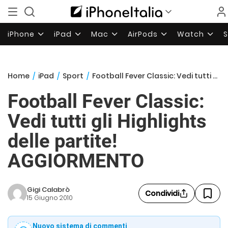
iPhone
iPad
Mac
AirPods
Watch
Home
/
iPad
/
Sport
/
Football Fever Classic: Vedi tutti gli Highlights delle partite! AGGIORMENTO
Football Fever Classic:
Vedi tutti gli Highlights
delle partite!
AGGIORMENTO
Gigi Calabrò
Condividi
15 Giugno 2010
Nuovo sistema di commenti