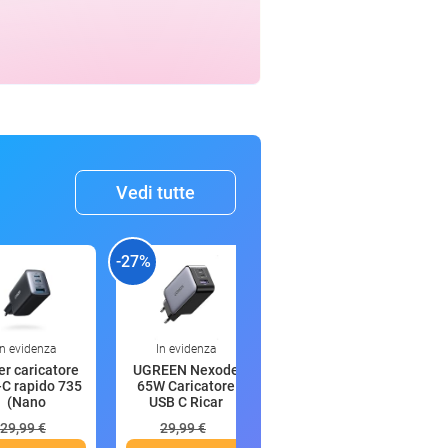
Vedi tutte
-27%
-52%
-
In evidenza
In evidenza
00:16
r caricatore
UGREEN Nexode
Oral-B iO 6
C rapido 735
65W Caricatore
Spazzolino
(Nano
USB C Ricar
Elettrico, 2 Test
29,99 €
29,99 €
249,99 €