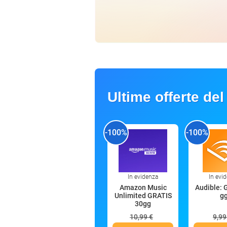
Ultime offerte del
-100%
-100%
In evidenza
In evi
Amazon Music
Audible: 
Unlimited GRATIS
g
30gg
10,99 €
9,99