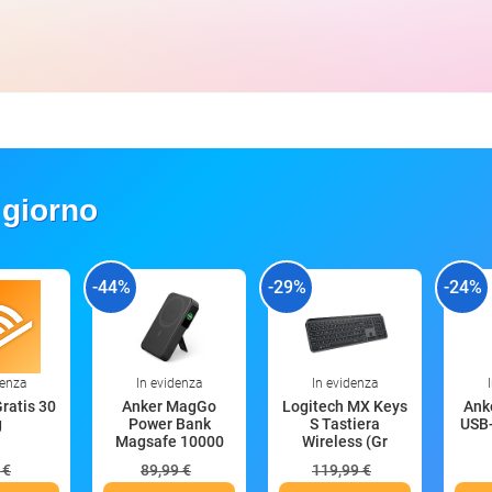
 giorno
-44%
-29%
-24%
denza
In evidenza
In evidenza
Gratis 30
Anker MagGo
Logitech MX Keys
Anke
g
Power Bank
S Tastiera
USB-
Magsafe 10000
Wireless (Gr
mAh
 €
89,99 €
119,99 €