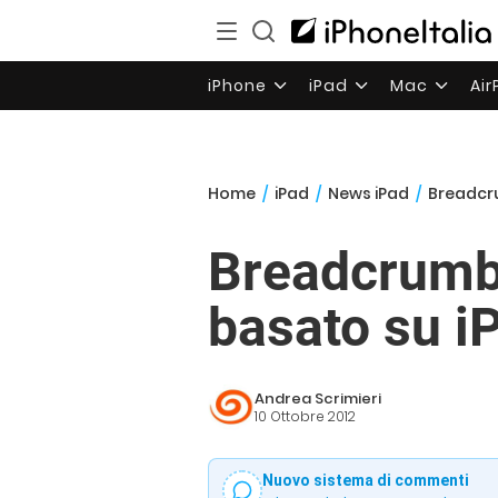
iPhone
iPad
Mac
Ai
Home
/
iPad
/
News iPad
/
Breadcru
Breadcrumb,
basato su i
Andrea Scrimieri
10 Ottobre 2012
Nuovo sistema di commenti