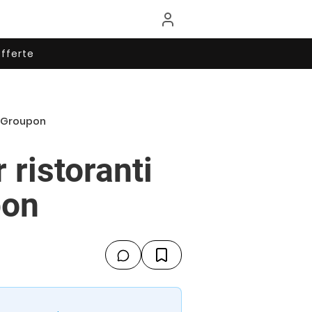
fferte
a Groupon
ristoranti
pon