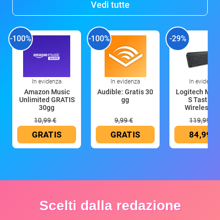
Vedi tutte
-100%
-100%
-29%
In evidenza
In evidenza
In evidenza
Amazon Music
Audible: Gratis 30
Logitech MX 
Unlimited GRATIS
gg
S Tastiera
30gg
Wireless (G
10,99 €
9,99 €
119,99 €
GRATIS
GRATIS
84,99 €
Scelti dalla redazione