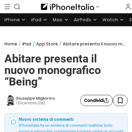
iPhone
iPad
Mac
AirPods
Watch
Home
/
iPad
/
App Store
/
Abitare presenta il nuovo monografico “Being”
Abitare presenta il
nuovo monografico
“Being”
Giuseppe Migliorino
Condividi
7 Dicembre 2012
Nuovo sistema di commenti
iPhoneItalia ha un sistema di commenti realtime tutto
nuovo e nativo! Per commentare ti basta creare un account