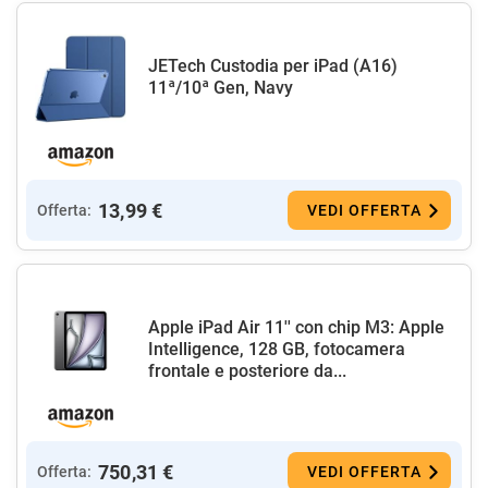
JETech Custodia per iPad (A16)
11ª/10ª Gen, Navy
13,99 €
Offerta:
VEDI OFFERTA
Apple iPad Air 11'' con chip M3: Apple
Intelligence, 128 GB, fotocamera
frontale e posteriore da...
750,31 €
Offerta:
VEDI OFFERTA