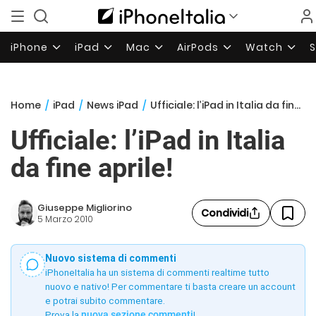
iPhone
iPad
Mac
AirPods
Watch
Home
/
iPad
/
News iPad
/
Ufficiale: l’iPad in Italia da fine aprile!
Ufficiale: l’iPad in Italia
da fine aprile!
Giuseppe Migliorino
Condividi
5 Marzo 2010
Nuovo sistema di commenti
iPhoneItalia ha un sistema di commenti realtime tutto
nuovo e nativo! Per commentare ti basta creare un account
e potrai subito commentare.
Prova la
nuova sezione commenti
!