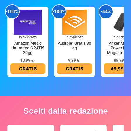
-100%
-100%
-44%
In evidenza
In evidenza
In evidenza
Amazon Music
Audible: Gratis 30
Anker Mag
Unlimited GRATIS
gg
Power Ban
30gg
Magsafe 10
mAh
10,99 €
9,99 €
89,99 €
GRATIS
GRATIS
49,99 €
Scelti dalla redazione