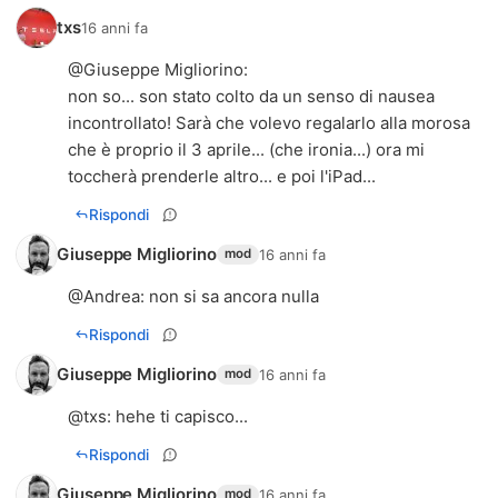
txs
16 anni fa
@
Giuseppe Migliorino
:
non so... son stato colto da un senso di nausea
incontrollato! Sarà che volevo regalarlo alla morosa
che è proprio il 3 aprile... (che ironia...) ora mi
toccherà prenderle altro... e poi l'iPad...
Rispondi
Giuseppe Migliorino
16 anni fa
mod
@
Andrea
: non si sa ancora nulla
Rispondi
Giuseppe Migliorino
16 anni fa
mod
@
txs
: hehe ti capisco...
Rispondi
Giuseppe Migliorino
16 anni fa
mod