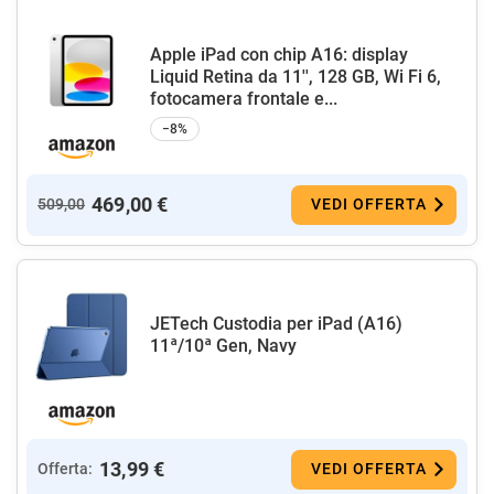
Apple iPad con chip A16: display
Liquid Retina da 11'', 128 GB, Wi Fi 6,
fotocamera frontale e...
−8%
469,00 €
509,00
VEDI OFFERTA
JETech Custodia per iPad (A16)
11ª/10ª Gen, Navy
13,99 €
Offerta:
VEDI OFFERTA