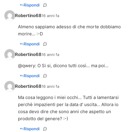
Rispondi
Robertino68
16 anni fa
Almeno sappiamo adesso di che morte dobbiamo
morire... :-D
Rispondi
Robertino68
16 anni fa
@
qwery
: O Si si, dicono tutti così... ma poi...
Rispondi
Robertino68
16 anni fa
Ma cosa leggono i miei occhi... Tutti a lamentarsi
perchè impazienti per la data d' uscita... Allora io
cosa devo dire che sono anni che aspetto un
prodotto del genere? :-)
Rispondi