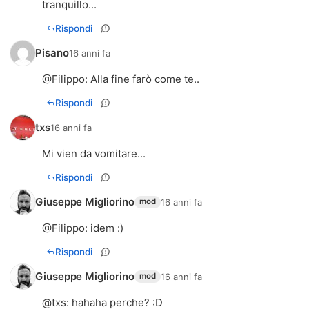
tranquillo...
Rispondi
Pisano
16 anni fa
@
Filippo
: Alla fine farò come te..
Rispondi
txs
16 anni fa
Mi vien da vomitare...
Rispondi
Giuseppe Migliorino
16 anni fa
mod
@
Filippo
: idem :)
Rispondi
Giuseppe Migliorino
16 anni fa
mod
@
txs
: hahaha perche? :D