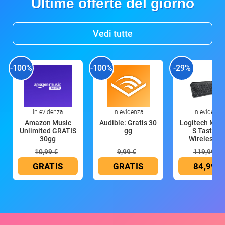
Ultime offerte del giorno
Vedi tutte
-100%
-100%
-29%
In evidenza
In evidenza
In evidenza
Amazon Music
Audible: Gratis 30
Logitech MX 
Unlimited GRATIS
gg
S Tastiera
30gg
Wireless (G
10,99 €
9,99 €
119,99 €
GRATIS
GRATIS
84,99 €