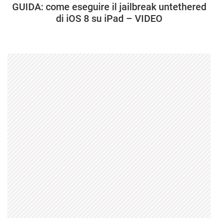
GUIDA: come eseguire il jailbreak untethered
di iOS 8 su iPad – VIDEO