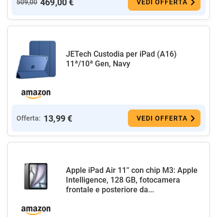
469,00 €
509,00
VEDI OFFERTA
JETech Custodia per iPad (A16)
11ª/10ª Gen, Navy
13,99 €
Offerta:
VEDI OFFERTA
Apple iPad Air 11'' con chip M3: Apple
Intelligence, 128 GB, fotocamera
frontale e posteriore da...