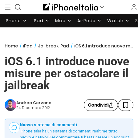
iPhone
iPad
Mac
AirPods
Watch
Home
/
iPad
/
Jailbreak iPad
/
iOS 6.1 introduce nuove misure per ostacolare il jailbreak
iOS 6.1 introduce nuove
misure per ostacolare il
jailbreak
Andrea Cervone
Condividi
24 Dicembre 2012
Nuovo sistema di commenti
iPhoneItalia ha un sistema di commenti realtime tutto
nuovo e nativo! Per commentare ti basta creare un account