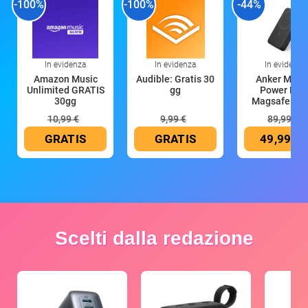
-100%
-100%
-44%
In evidenza
In evidenza
In evidenza
Amazon Music
Audible: Gratis 30
Anker Mag
Unlimited GRATIS
gg
Power Ban
30gg
Magsafe 10
mAh
10,99 €
9,99 €
89,99 €
GRATIS
GRATIS
49,99 €
Scelti dalla redazione