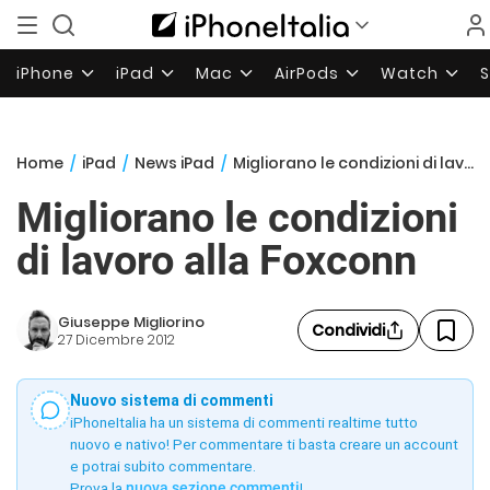
iPhone
iPad
Mac
AirPods
Watch
Home
/
iPad
/
News iPad
/
Migliorano le condizioni di lavoro alla Foxconn
Migliorano le condizioni
di lavoro alla Foxconn
Giuseppe Migliorino
Condividi
27 Dicembre 2012
Nuovo sistema di commenti
iPhoneItalia ha un sistema di commenti realtime tutto
nuovo e nativo! Per commentare ti basta creare un account
e potrai subito commentare.
Prova la
nuova sezione commenti
!