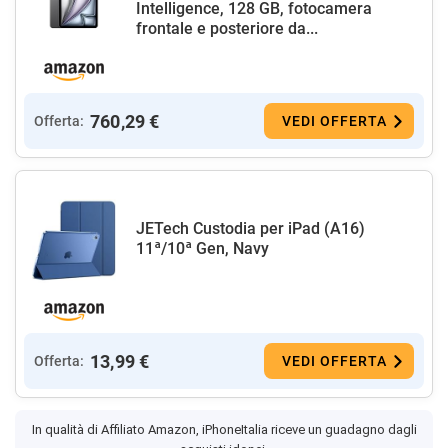
Intelligence, 128 GB, fotocamera
frontale e posteriore da...
760,29 €
Offerta:
VEDI OFFERTA
JETech Custodia per iPad (A16)
11ª/10ª Gen, Navy
13,99 €
Offerta:
VEDI OFFERTA
In qualità di Affiliato Amazon, iPhoneItalia riceve un guadagno dagli