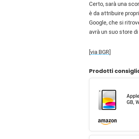
Certo, sarà una sco
è da attribuire prop
Google, che si ritro
avrà un suo store d
[
via BGR
]
Prodotti consigli
Apple
GB, W