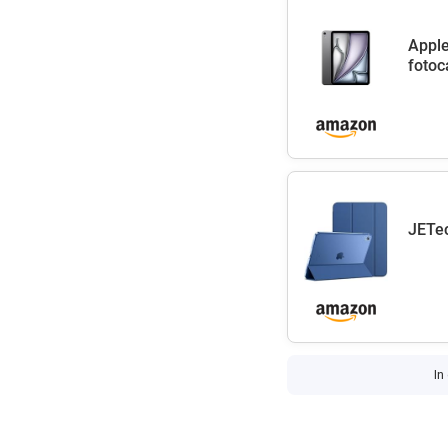
Apple
fotoc
JETec
In