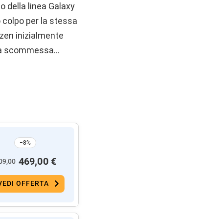
 della linea Galaxy
 colpo per la stessa
izen inizialmente
 Una scommessa…
−8%
469,00 €
09,00
VEDI OFFERTA