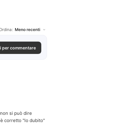
Ordina:
i per commentare
 non si può dire
è corretto "lo dubito"