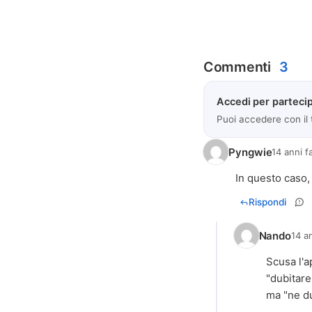
Commenti
3
Accedi per partecip
Puoi accedere con il
Pyngwie
14 anni f
In questo caso,
Rispondi
Nando
14 a
Scusa l'a
"dubitare
ma "ne du