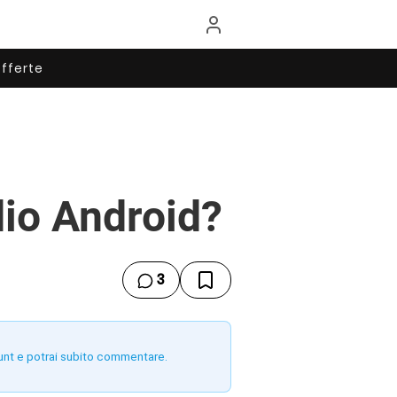
fferte
dio Android?
3
unt e potrai subito commentare.