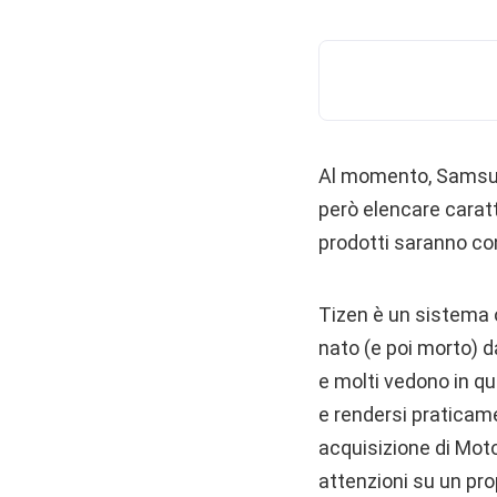
Al momento, Samsung 
però elencare caratt
prodotti saranno con
Tizen è un sistema o
nato (e poi morto) d
e molti vedono in q
e rendersi praticam
acquisizione di Moto
attenzioni su un pr