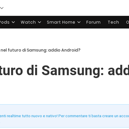
rPods
Watch
Smart Home
Forum
Tech
O
 nel futuro di Samsung: addio Android?
uturo di Samsung: ad
enti realtime tutto nuovo e nativo! Per commentare ti basta creare un acco
!