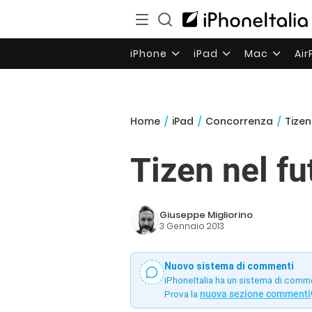
iPhone
iPad
Mac
Ai
Home
/
iPad
/
Concorrenza
/
Tizen
Tizen nel f
Giuseppe Migliorino
3 Gennaio 2013
Nuovo sistema di commenti
iPhoneItalia ha un sistema di comm
Prova la
nuova sezione commenti