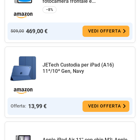
fotocamera frontale e...
−8%
469,00 €
509,00
VEDI OFFERTA
JETech Custodia per iPad (A16)
11ª/10ª Gen, Navy
13,99 €
Offerta:
VEDI OFFERTA
Apple iPad Air 11'' con chip M3: Apple