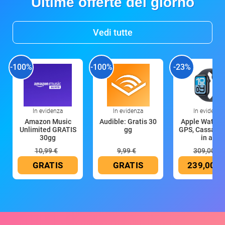
Ultime offerte del giorno
Vedi tutte
-100%
-100%
-23%
In evidenza
In evidenza
In evidenza
Amazon Music
Audible: Gratis 30
Apple Watch 
Unlimited GRATIS
gg
GPS, Cassa 4
30gg
in all
10,99 €
9,99 €
309,00 €
GRATIS
GRATIS
239,00 €