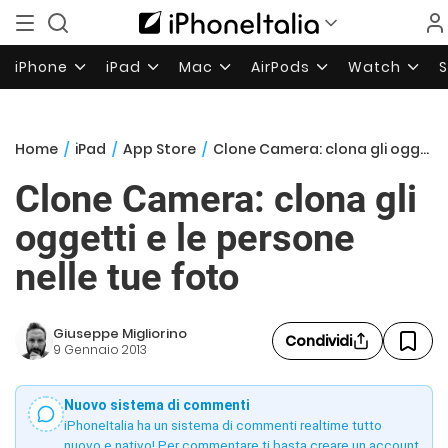
iPhone
iPad
Mac
AirPods
Watch
Home
/
iPad
/
App Store
/
Clone Camera: clona gli oggetti e le persone nelle tue foto
Clone Camera: clona gli
oggetti e le persone
nelle tue foto
Giuseppe Migliorino
Condividi
9 Gennaio 2013
Nuovo sistema di commenti
iPhoneItalia ha un sistema di commenti realtime tutto
nuovo e nativo! Per commentare ti basta creare un account