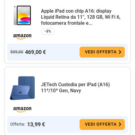
Apple iPad con chip A16: display
Liquid Retina da 11'', 128 GB, Wi Fi 6,
fotocamera frontale e...
−8%
469,00 €
509,00
VEDI OFFERTA
JETech Custodia per iPad (A16)
11ª/10ª Gen, Navy
13,99 €
Offerta:
VEDI OFFERTA