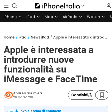
iPhone
iPad
Mac
AirPods
Watch
Home
/
iPad
/
News iPad
/
Apple è interessata a introdurre nuove funzionalità su iMessage e FaceTime
Apple è interessata a
introdurre nuove
funzionalità su
iMessage e FaceTime
Andrea Scrimieri
Condividi
26 Marzo 2013
Nuovo sistema di commenti