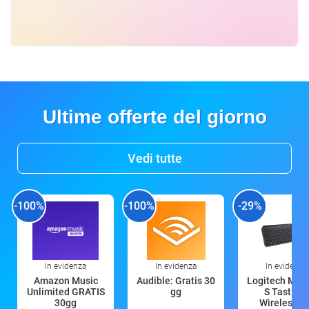
Ultime offerte del giorno
Vedi tutte
-100%
-100%
-29%
In evidenza
In evidenza
In evidenza
Amazon Music
Audible: Gratis 30
Logitech MX 
Unlimited GRATIS
gg
S Tastiera
30gg
Wireless (G