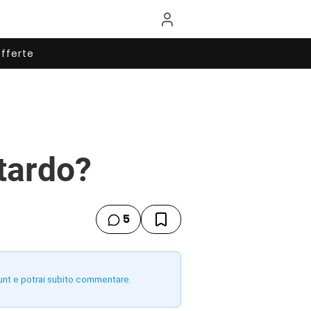
fferte
itardo?
5
unt e potrai subito commentare.