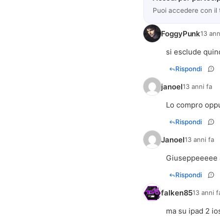
Puoi accedere con il
FoggyPunk
13 ann
si esclude quin
Rispondi
janoel
13 anni fa
Lo compro oppu
Rispondi
Janoel
13 anni fa
Giuseppeeeee as
Rispondi
falken85
13 anni f
ma su ipad 2 io