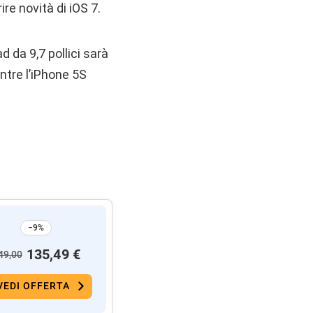
re novità di iOS 7.
 da 9,7 pollici sarà
ntre l’iPhone 5S
−9%
135,49 €
49,00
VEDI OFFERTA