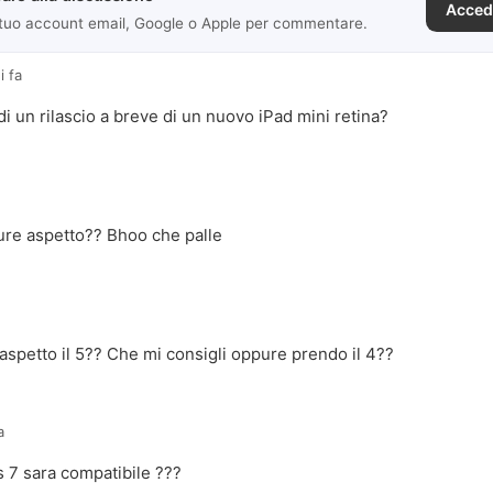
Acced
 tuo account email, Google o Apple per commentare.
i fa
di un rilascio a breve di un nuovo iPad mini retina?
re aspetto?? Bhoo che palle
petto il 5?? Che mi consigli oppure prendo il 4??
a
s 7 sara compatibile ???