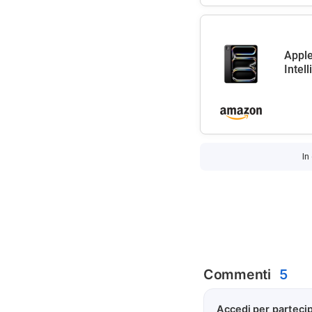
Apple
Intel
In
Commenti
5
Accedi per partecip