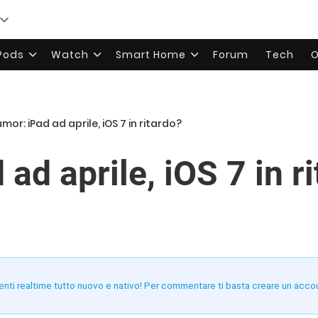
rPods
Watch
Smart Home
Forum
Tech
O
mor: iPad ad aprile, iOS 7 in ritardo?
ad aprile, iOS 7 in r
enti realtime tutto nuovo e nativo! Per commentare ti basta creare un acco
!