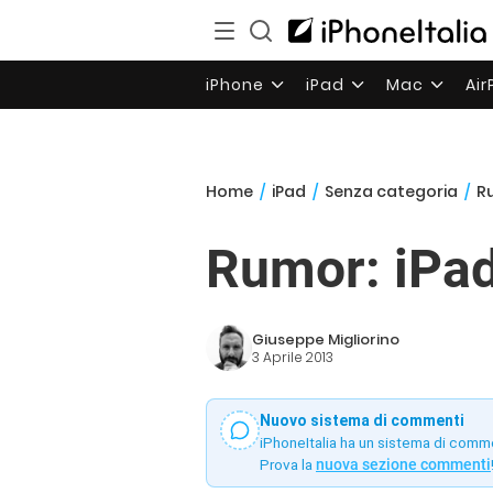
iPhone
iPad
Mac
Ai
Home
/
iPad
/
Senza categoria
/
Ru
Rumor: iPad 
Giuseppe Migliorino
3 Aprile 2013
Nuovo sistema di commenti
iPhoneItalia ha un sistema di comm
Prova la
nuova sezione commenti