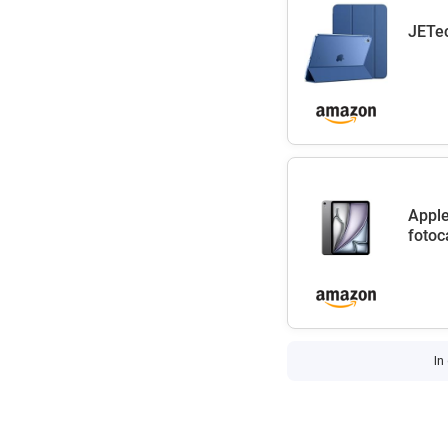
JETec
Apple
fotoc
In