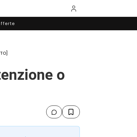
fferte
ATO]
tenzione o