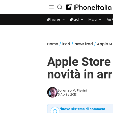
iPhone
iPad
Mac
Ai
Home
/
iPad
/
News iPad
/
Apple St
Apple Store
novità in a
Lorenzo M. Pierini
5 Aprile 2013
Nuovo sistema di commenti