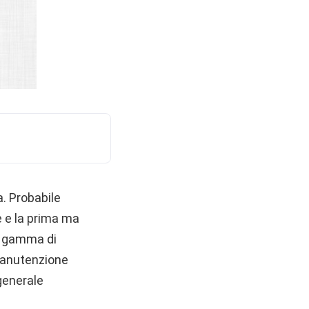
a. Probabile
e e la prima ma
di gamma di
 manutenzione
 generale