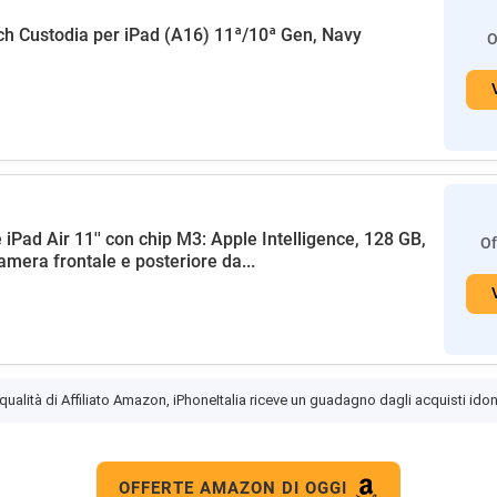
h Custodia per iPad (A16) 11ª/10ª Gen, Navy
O
 iPad Air 11'' con chip M3: Apple Intelligence, 128 GB,
Of
amera frontale e posteriore da...
 qualità di Affiliato Amazon, iPhoneItalia riceve un guadagno dagli acquisti idon
OFFERTE AMAZON DI OGGI