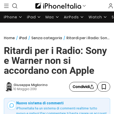
iPhone
iPad
Mac
AirPods
Watch
Home
/
iPad
/
Senza categoria
/
Ritardi per i Radio: Sony e Warner non si accordano con Apple
Ritardi per i Radio: Sony
e Warner non si
accordano con Apple
Giuseppe Migliorino
Condividi
10 Maggio 2013
Nuovo sistema di commenti
iPhoneItalia ha un sistema di commenti realtime tutto
nuovo e nativo! Per commentare ti basta creare un account