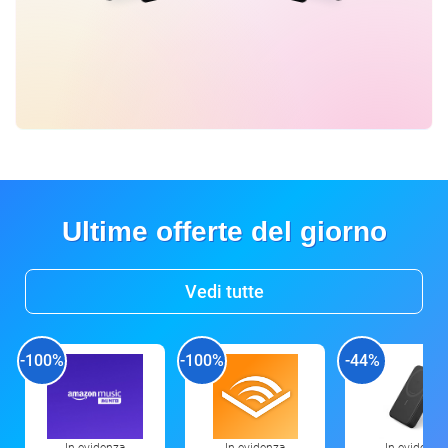
Ultime offerte del giorno
Vedi tutte
-100%
-100%
-44%