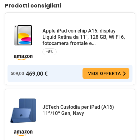
Prodotti consigliati
Apple iPad con chip A16: display
Liquid Retina da 11'', 128 GB, Wi Fi 6,
fotocamera frontale e...
−8%
469,00 €
509,00
VEDI OFFERTA
JETech Custodia per iPad (A16)
11ª/10ª Gen, Navy