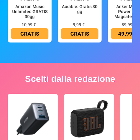
In evidenza
In evidenza
In evidenza
Amazon Music
Audible: Gratis 30
Anker Mag
Unlimited GRATIS
gg
Power Ban
30gg
Magsafe 10
mAh
10,99 €
9,99 €
89,99 €
GRATIS
GRATIS
49,99 €
Scelti dalla redazione