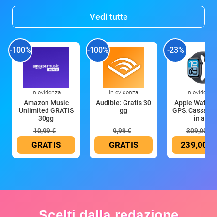
Vedi tutte
-100%
-100%
-23%
In evidenza
In evidenza
In evidenza
Amazon Music
Audible: Gratis 30
Apple Watch 
Unlimited GRATIS
gg
GPS, Cassa 4
30gg
in all
10,99 €
9,99 €
309,00 €
GRATIS
GRATIS
239,00 €
Scelti dalla redazione