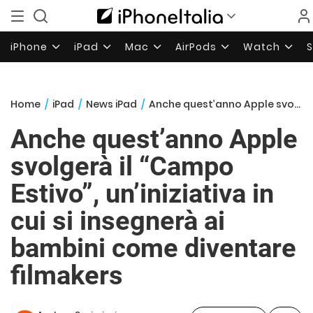
iPhone
iPad
Mac
AirPods
Watch
Home
/
iPad
/
News iPad
/
Anche quest’anno Apple svolgerà il “Campo Estivo”, un’iniziativa in cui si insegnerà ai bambini come diventare filmakers
Anche quest’anno Apple
svolgerà il “Campo
Estivo”, un’iniziativa in
cui si insegnerà ai
bambini come diventare
filmakers