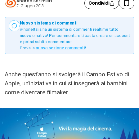
Andrea Scrimieri
Condividi
21 Giugno 2013
Nuovo sistema di commenti
iPhoneItalia ha un sistema di commenti realtime tutto
nuovo e nativo! Per commentare ti basta creare un account
e potrai subito commentare.
Prova la
nuova sezione commenti
!
Anche quest’anno si svolgerà il Campo Estivo di
Apple, un’iniziativa in cui si insegnerà ai bambini
come diventare filmaker.