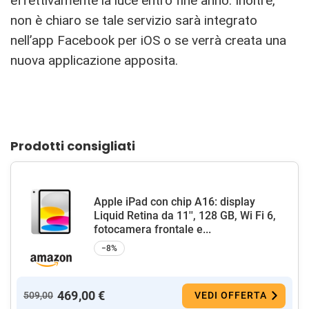
effettivamente la luce entro fine anno. Inoltre,
non è chiaro se tale servizio sarà integrato
nell’app Facebook per iOS o se verrà creata una
nuova applicazione apposita.
Prodotti consigliati
Apple iPad con chip A16: display
Liquid Retina da 11'', 128 GB, Wi Fi 6,
fotocamera frontale e...
−8%
469,00 €
509,00
VEDI OFFERTA