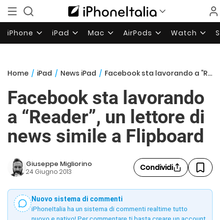
iPhone
iPad
Mac
AirPods
Watch
Home
/
iPad
/
News iPad
/
Facebook sta lavorando a “Reader”, un lettore di news simile a Flipboard
Facebook sta lavorando
a “Reader”, un lettore di
news simile a Flipboard
Giuseppe Migliorino
Condividi
24 Giugno 2013
Nuovo sistema di commenti
iPhoneItalia ha un sistema di commenti realtime tutto
nuovo e nativo! Per commentare ti basta creare un account