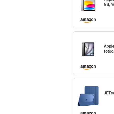
GB, W
Apple
fotoc
JETec