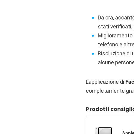
Da ora, accanto
stati verificati
Miglioramento d
telefono e altr
Risoluzione di
alcune person
L’applicazione di
Fa
completamente grat
Prodotti consigli
Apple