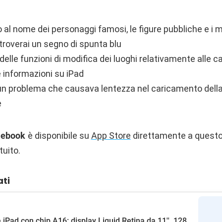
 al nome dei personaggi famosi, le figure pubbliche e i 
, troverai un segno di spunta blu
elle funzioni di modifica dei luoghi relativamente alle ca
e informazioni su iPad
 un problema che causava lentezza nel caricamento della
e
cebook
è disponibile su
App Store
direttamente a questo 
uito.
ati
 iPad con chip A16: display Liquid Retina da 11'', 128