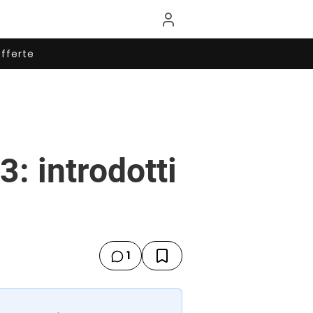
fferte
: introdotti
1