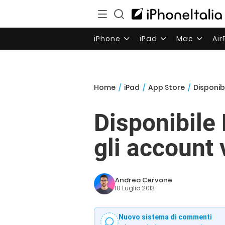
iPhone
iPad
Mac
Ai
Home
/
iPad
/
App Store
/
Disponibi
Disponibile 
gli account v
Andrea Cervone
10 Luglio 2013
Nuovo sistema di commenti