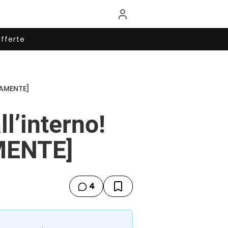
fferte
TAMENTE]
l’interno!
MENTE]
4