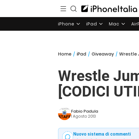
iPhone
iPad
Mac
Ai
Home
/
iPad
/
Giveaway
/
Wrestle 
Wrestle Jum
[CODICI UT
Fabio Padula
1 Agosto 2013
Nuovo sistema di commenti