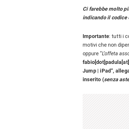
Ci farebbe molto pi
i
ndicando il codice 
Importante
: tutti i
motivi che non dipen
oppure “
L’offeta ass
fabio[dot]padula[a
Jump | iPad”, alle
inserito (
senza aste