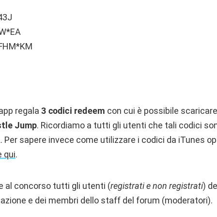
43J
W*EA
*FHM*KM
’app regala
3
codici redeem
con cui è possibile scaricar
tle Jump
. Ricordiamo a tutti gli utenti che tali codici so
 Per sapere invece come utilizzare i codici da iTunes o
 qui
.
al concorso tutti gli utenti (
registrati e non registrati
) d
azione e dei membri dello staff del forum (moderatori).