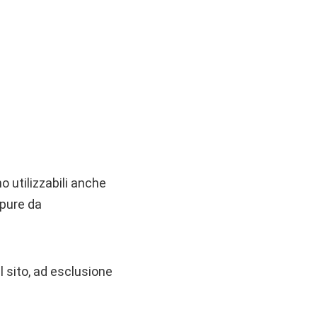
e
no utilizzabili anche
ppure da
el sito, ad esclusione