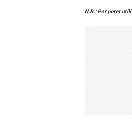
N.B.: Per poter util