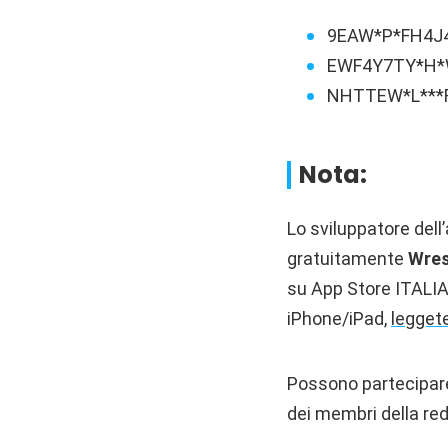
9EAW*P*FH4J
EWF4Y7TY*H*
NHTTEW*L**
Nota:
Lo sviluppatore dell
gratuitamente
Wres
su App Store ITALIA.
iPhone/iPad,
leggete
Possono partecipare 
dei membri della red