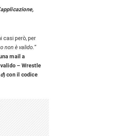
’applicazione,
i casi però, per
to non è valido.
“
 una mail a
valido – Wrestle
ad
) con il codice