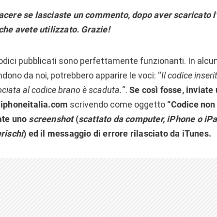
acere se lasciaste un commento, dopo aver scaricato l
che avete utilizzato.
Grazie!
 codici pubblicati sono perfettamente funzionanti. In alcun
dono da noi, potrebbero apparire le voci: “
Il codice inseri
ociata al codice brano è scaduta.
“.
Se così fosse, inviate
t]iphoneitalia.com
scrivendo come oggetto
“Codice non 
gate uno
screenshot
(
scattato da computer, iPhone o iP
rischi
) ed il messaggio di errore rilasciato da iTunes.