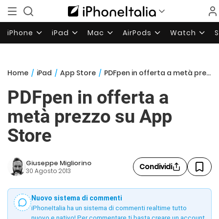
iPhone
iPad
Mac
AirPods
Watch
Home
/
iPad
/
App Store
/
PDFpen in offerta a metà prezzo su App Store
PDFpen in offerta a
metà prezzo su App
Store
Giuseppe Migliorino
Condividi
30 Agosto 2013
Nuovo sistema di commenti
iPhoneItalia ha un sistema di commenti realtime tutto
nuovo e nativo! Per commentare ti basta creare un account