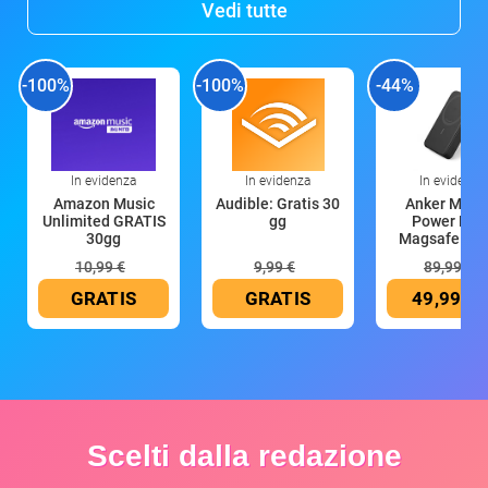
Vedi tutte
-100%
-100%
-44%
In evidenza
In evidenza
In evidenza
Amazon Music
Audible: Gratis 30
Anker Mag
Unlimited GRATIS
gg
Power Ban
30gg
Magsafe 10
mAh
10,99 €
9,99 €
89,99 €
GRATIS
GRATIS
49,99 €
Scelti dalla redazione