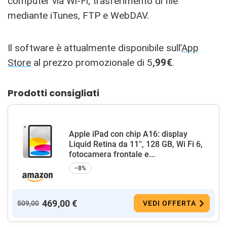
computer via Wi-Fi; trasferimento di file
mediante iTunes, FTP e WebDAV.
Il software è attualmente disponibile sull’
App
Store
al prezzo promozionale di 5
,99€
.
Prodotti consigliati
Apple iPad con chip A16: display
Liquid Retina da 11'', 128 GB, Wi Fi 6,
fotocamera frontale e...
−8%
469,00 €
509,00
VEDI OFFERTA