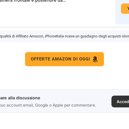
amera frontale e posteriore da...
 qualità di Affiliato Amazon, iPhoneItalia riceve un guadagno dagli acquisti idon
OFFERTE AMAZON DI OGGI
are alla discussione
Acced
 tuo account email, Google o Apple per commentare.