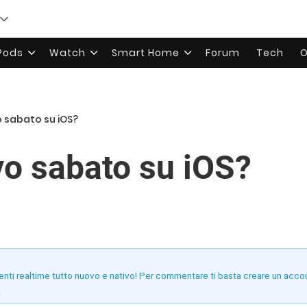
rPods
Watch
Smart Home
Forum
Tech
O
o sabato su iOS?
vo sabato su iOS?
enti realtime tutto nuovo e nativo! Per commentare ti basta creare un acco
!