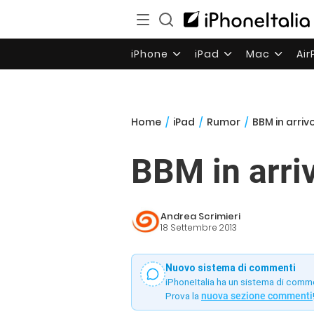
iPhone
iPad
Mac
Ai
Home
/
iPad
/
Rumor
/
BBM in arriv
BBM in arri
Andrea Scrimieri
18 Settembre 2013
Nuovo sistema di commenti
iPhoneItalia ha un sistema di comm
Prova la
nuova sezione commenti