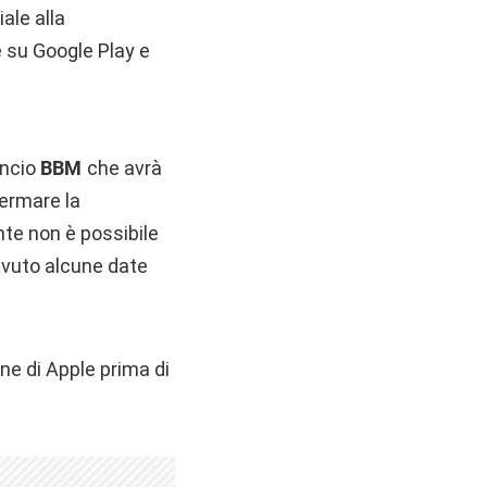
ale alla
 su Google Play e
ancio
BBM
che avrà
ermare la
nte non è possibile
evuto alcune date
one di Apple prima di