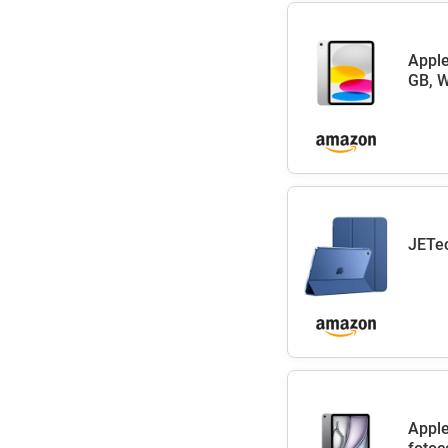
Apple
GB, W
JETec
Apple