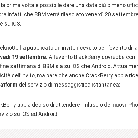
la prima volta è possibile dare una data più o meno uffici
ra infatti che BBM verrà rilasciato venerdì 20 settembre
e su iOS.
eknoUp
ha pubblicato un invito ricevuto per l’evento di l
vedì 19 settembre.
All’evento BlackBerry dovrebbe conf
il fine settimana di BBM sia su iOS che Android. Attualme
cità dell’invito, ma pare che anche
CrackBerry
abbia ric
latform
del servizio di messaggistica istantanea:
kBerry abbia deciso di attendere il rilascio dei nuovi iPh
ervizio su iOS ed Android.