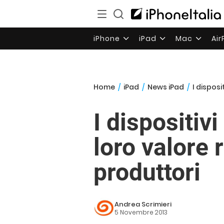
iPhone
iPad
Mac
Ai
Home
/
iPad
/
News iPad
/
I disposi
I dispositiv
loro valore r
produttori
Andrea Scrimieri
5 Novembre 2013