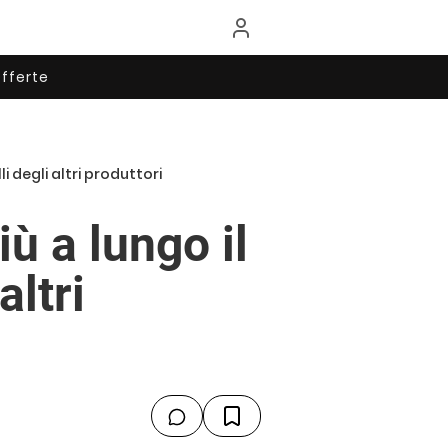
fferte
i degli altri produttori
ù a lungo il
altri