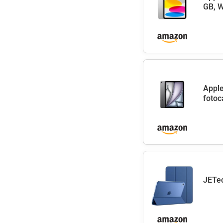
GB, W
Apple
fotoc
JETec