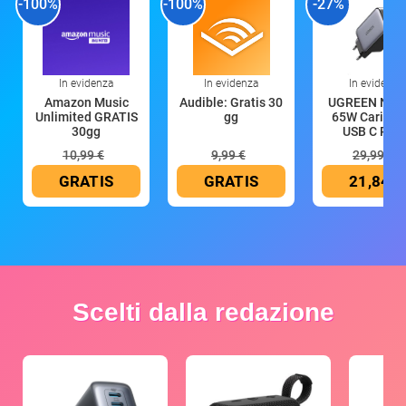
-100%
-100%
-27%
In evidenza
In evidenza
In evidenza
Amazon Music
Audible: Gratis 30
UGREEN Nex
Unlimited GRATIS
gg
65W Caricat
30gg
USB C Rica
10,99 €
9,99 €
29,99 €
GRATIS
GRATIS
21,84 €
Scelti dalla redazione