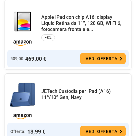
Apple iPad con chip A16: display
Liquid Retina da 11'', 128 GB, Wi Fi 6,
fotocamera frontale e...
−8%
469,00 €
509,00
VEDI OFFERTA
JETech Custodia per iPad (A16)
11ª/10ª Gen, Navy
13,99 €
Offerta:
VEDI OFFERTA