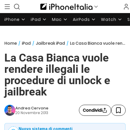
iPhone
iPad
Mac
AirPods
Watch
Home
/
iPad
/
Jailbreak iPad
/
La Casa Bianca vuole rendere illegali le procedure di unlock e jailbreak
La Casa Bianca vuole
rendere illegali le
procedure di unlock e
jailbreak
Andrea Cervone
Condividi
20 Novembre 2013
Nuovo sistema di commenti