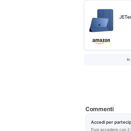
JETec
In
Commenti
Accedi per partecip
Puoi accedere con il