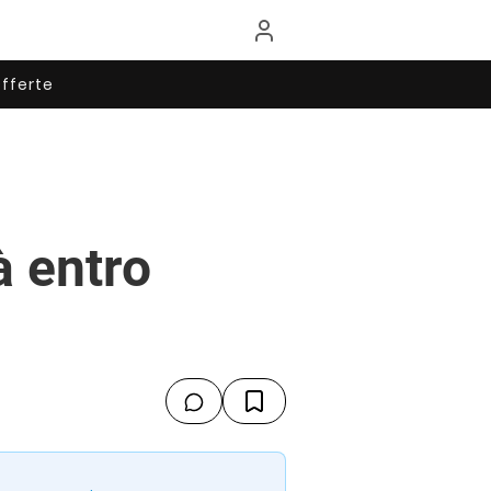
fferte
à entro