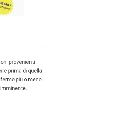
oni provenienti
ire prima di quella
onfermo più o meno
i imminente.