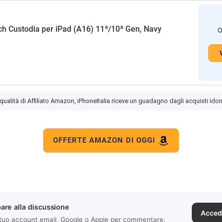
h Custodia per iPad (A16) 11ª/10ª Gen, Navy
O
 qualità di Affiliato Amazon, iPhoneItalia riceve un guadagno dagli acquisti idon
OFFERTE AMAZON DI OGGI
are alla discussione
Acced
 tuo account email, Google o Apple per commentare.