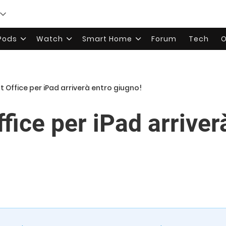
rPods
Watch
Smart Home
Forum
Tech
O
t Office per iPad arriverà entro giugno!
fice per iPad arriver