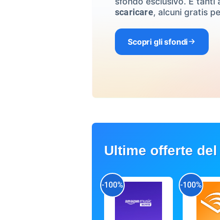
sfondo esclusivo. E tanti a
, alcuni gratis pe
scaricare
Scopri gli sfondi
Ultime offerte del
-100%
-100%