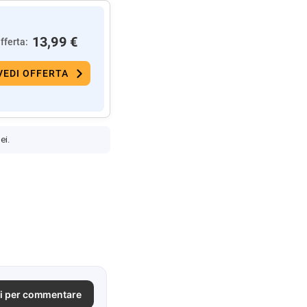
13,99 €
fferta:
VEDI OFFERTA
ei.
i per commentare