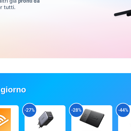
ltri già
pronti da
r tutti.
 giorno
-27%
-28%
-44%