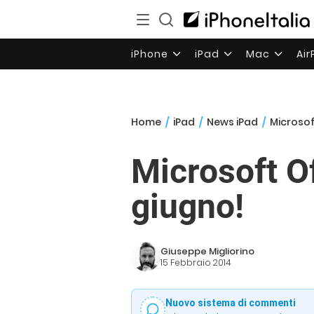
iPhone
iPad
Mac
Ai
Home
/
iPad
/
News iPad
/
Microsof
Microsoft Of
giugno!
Giuseppe Migliorino
15 Febbraio 2014
Nuovo sistema di commenti