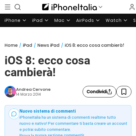
iPhone
iPad
Mac
AirPods
Watch
Home
/
iPad
/
News iPad
/
iOS 8: ecco cosa cambierà!
iOS 8: ecco cosa
cambierà!
Andrea Cervone
Condividi
14 Marzo 2014
Nuovo sistema di commenti
iPhoneItalia ha un sistema di commenti realtime tutto
nuovo e nativo! Per commentare ti basta creare un account
e potrai subito commentare.
Prova la
nuova sezione commenti
!