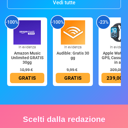
Vedi tutte
-100%
-100%
-23%
In evidenza
In evidenza
In evidenza
Amazon Music
Audible: Gratis 30
Apple Watch 
Unlimited GRATIS
gg
GPS, Cassa 4
30gg
in all
10,99 €
9,99 €
309,00 €
GRATIS
GRATIS
239,00 €
Scelti dalla redazione