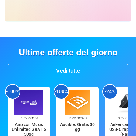
Ultime offerte del giorno
Vedi tutte
-100%
-100%
-24%
In evidenza
In evidenza
In evidenza
Amazon Music
Audible: Gratis 30
Anker caricat
Unlimited GRATIS
gg
USB-C rapido
30gg
(Nano