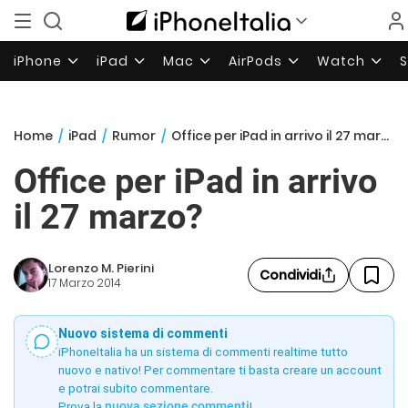
iPhone
iPad
Mac
AirPods
Watch
Home
/
iPad
/
Rumor
/
Office per iPad in arrivo il 27 marzo?
Office per iPad in arrivo
il 27 marzo?
Lorenzo M. Pierini
Condividi
17 Marzo 2014
Nuovo sistema di commenti
iPhoneItalia ha un sistema di commenti realtime tutto
nuovo e nativo! Per commentare ti basta creare un account
e potrai subito commentare.
Prova la
nuova sezione commenti
!