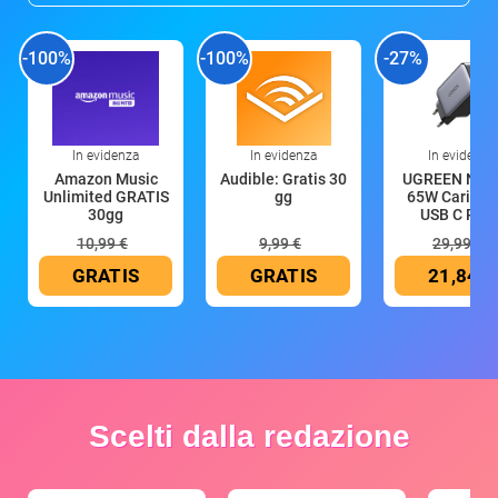
-100%
-100%
-27%
In evidenza
In evidenza
In evidenza
Amazon Music
Audible: Gratis 30
UGREEN Nex
Unlimited GRATIS
gg
65W Caricat
30gg
USB C Rica
10,99 €
9,99 €
29,99 €
GRATIS
GRATIS
21,84 €
Scelti dalla redazione