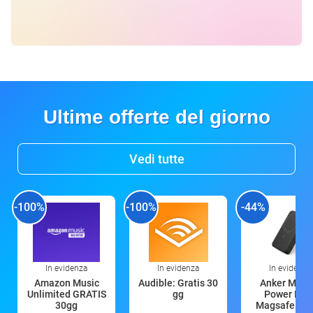
Ultime offerte del giorno
Vedi tutte
-100%
-100%
-44%
In evidenza
In evidenza
In evidenza
Amazon Music
Audible: Gratis 30
Anker Mag
Unlimited GRATIS
gg
Power Ban
30gg
Magsafe 10