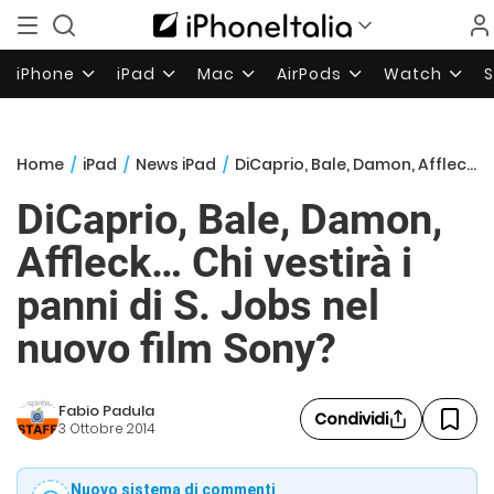
iPhone
iPad
Mac
AirPods
Watch
Home
/
iPad
/
News iPad
/
DiCaprio, Bale, Damon, Affleck… Chi vestirà i panni di S. Jobs nel nuovo film Sony?
DiCaprio, Bale, Damon,
Affleck… Chi vestirà i
panni di S. Jobs nel
nuovo film Sony?
Fabio Padula
Condividi
3 Ottobre 2014
Nuovo sistema di commenti