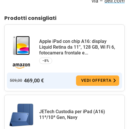
via –
dell.com
Prodotti consigliati
Apple iPad con chip A16: display
Liquid Retina da 11'', 128 GB, Wi Fi 6,
fotocamera frontale e...
−8%
469,00 €
509,00
VEDI OFFERTA
JETech Custodia per iPad (A16)
11ª/10ª Gen, Navy