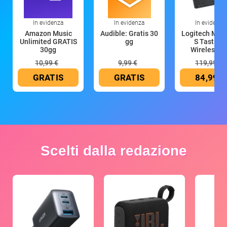
In evidenza
In evidenza
In evidenza
Amazon Music
Audible: Gratis 30
Logitech MX 
Unlimited GRATIS
gg
S Tastiera
30gg
Wireless (G
10,99 €
9,99 €
119,99 €
GRATIS
GRATIS
84,99 €
Scelti dalla redazione