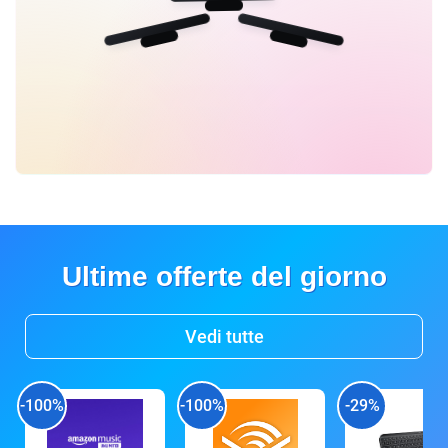
Ultime offerte del giorno
Vedi tutte
-100%
-100%
-29%