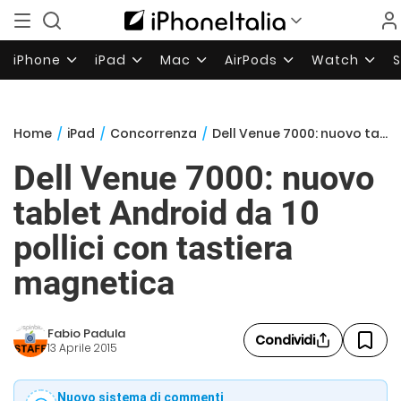
iPhone
iPad
Mac
AirPods
Watch
Home
/
iPad
/
Concorrenza
/
Dell Venue 7000: nuovo tablet Android da 10 pollici con tastiera magnetica
Dell Venue 7000: nuovo
tablet Android da 10
pollici con tastiera
magnetica
Fabio Padula
Condividi
13 Aprile 2015
Nuovo sistema di commenti