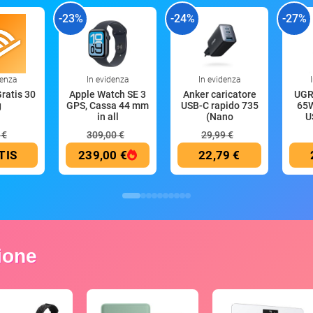
-23%
-24%
-27%
denza
In evidenza
In evidenza
Gratis 30
Apple Watch SE 3
Anker caricatore
UGR
g
GPS, Cassa 44 mm
USB-C rapido 735
65W
in all
(Nano
U
 €
309,00 €
29,99 €
TIS
239,00 €
22,79 €
zione