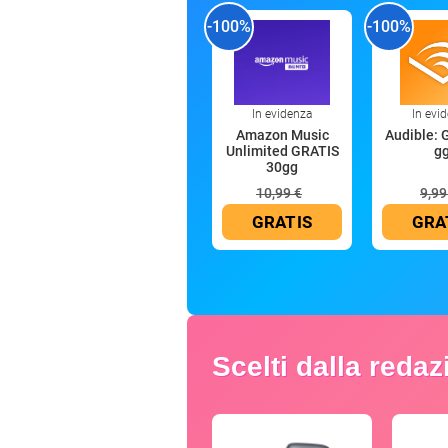
-100%
-100%
In evidenza
In evi
Amazon Music
Audible: 
Unlimited GRATIS
g
30gg
10,99 €
9,99
GRATIS
GRA
Scelti dalla reda