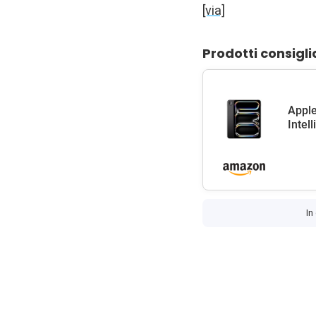
[via]
Prodotti consigli
Apple
Intel
In