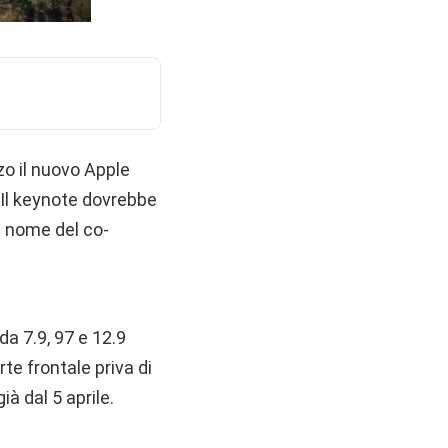
zzo il nuovo Apple
. Il keynote dovrebbe
il nome del co-
a 7.9, 97 e 12.9
rte frontale priva di
ià dal 5 aprile.