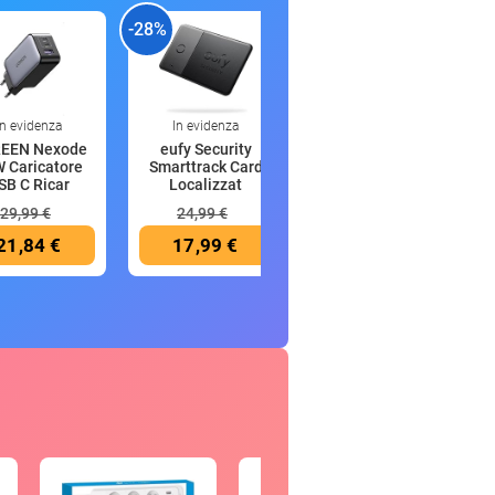
-28%
-44%
-
In evidenza
In evidenza
In evidenza
EEN Nexode
eufy Security
Anker MagGo
 Caricatore
Smarttrack Card
Power Bank
SB C Ricar
Localizzat
Magsafe 10000
mAh
29,99 €
24,99 €
89,99 €
21,84 €
17,99 €
49,99 €