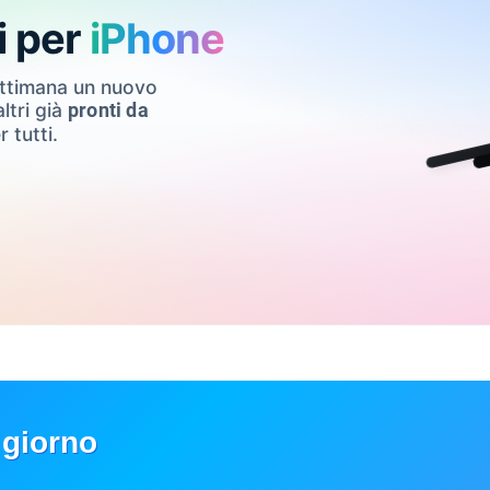
i per
iPhone
ettimana un nuovo
ltri già
pronti da
r tutti.
 giorno