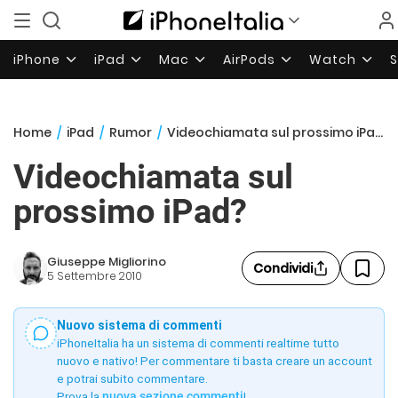
iPhone
iPad
Mac
AirPods
Watch
Home
/
iPad
/
Rumor
/
Videochiamata sul prossimo iPad?
Videochiamata sul
prossimo iPad?
Giuseppe Migliorino
Condividi
5 Settembre 2010
Nuovo sistema di commenti
iPhoneItalia ha un sistema di commenti realtime tutto
nuovo e nativo! Per commentare ti basta creare un account
e potrai subito commentare.
Prova la
nuova sezione commenti
!