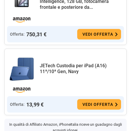
Intelligence, 128 GB, fotocamera
frontale e posteriore da...
750,31 €
Offerta:
VEDI OFFERTA
JETech Custodia per iPad (A16)
11ª/10ª Gen, Navy
13,99 €
Offerta:
VEDI OFFERTA
In qualità di Affiliato Amazon, iPhoneItalia riceve un guadagno dagli
acquisti idonei.