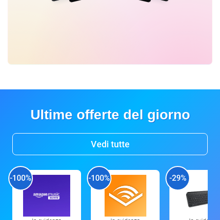
Ultime offerte del giorno
Vedi tutte
-100%
-100%
-29%