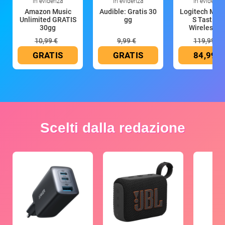
In evidenza
In evidenza
In evidenza
Amazon Music
Audible: Gratis 30
Logitech MX 
Unlimited GRATIS
gg
S Tastiera
30gg
Wireless (G
10,99 €
9,99 €
119,99 €
GRATIS
GRATIS
84,99 €
Scelti dalla redazione