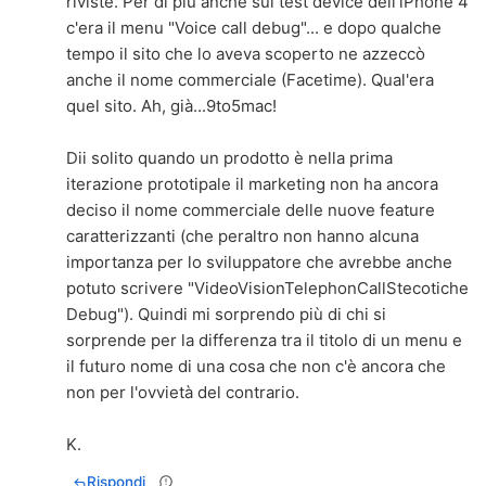
riviste. Per di più anche sui test device dell'iPhone 4
c'era il menu "Voice call debug"... e dopo qualche
tempo il sito che lo aveva scoperto ne azzeccò
anche il nome commerciale (Facetime). Qual'era
quel sito. Ah, già...9to5mac!
Dii solito quando un prodotto è nella prima
iterazione prototipale il marketing non ha ancora
deciso il nome commerciale delle nuove feature
caratterizzanti (che peraltro non hanno alcuna
importanza per lo sviluppatore che avrebbe anche
potuto scrivere "VideoVisionTelephonCallStecotiche
Debug"). Quindi mi sorprendo più di chi si
sorprende per la differenza tra il titolo di un menu e
il futuro nome di una cosa che non c'è ancora che
non per l'ovvietà del contrario.
K.
Rispondi