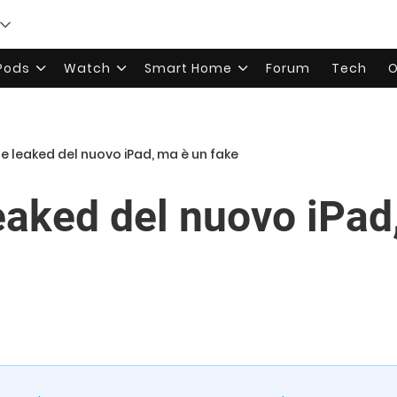
rPods
Watch
Smart Home
Forum
Tech
O
 leaked del nuovo iPad, ma è un fake
aked del nuovo iPad