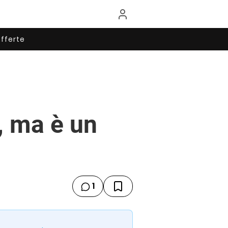
fferte
, ma è un
1