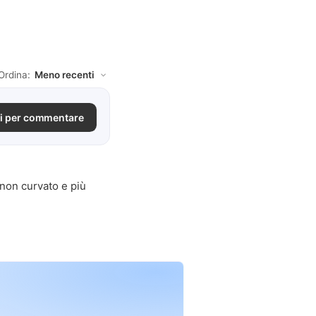
Ordina:
i per commentare
 non curvato e più