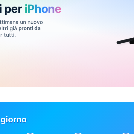
i per
iPhone
ettimana un nuovo
ltri già
pronti da
r tutti.
 giorno