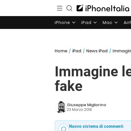
iPhone
iPad
Mac
Ai
Home
/
iPad
/
News iPad
/
Immagine
Immagine le
fake
Giuseppe Migliorino
23 Marzo 2018
Nuovo sistema di commenti