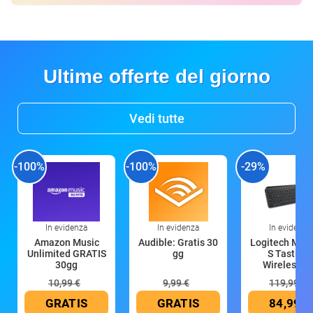
Ultime offerte del giorno
Vedi tutte
-100%
-100%
-29%
In evidenza
In evidenza
In evidenza
Amazon Music
Audible: Gratis 30
Logitech MX 
Unlimited GRATIS
gg
S Tastiera
30gg
Wireless (G
10,99 €
9,99 €
119,99 €
GRATIS
GRATIS
84,99 €