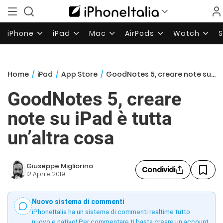
iPhone
iPad
Mac
AirPods
Watch
Home
/
iPad
/
App Store
/
GoodNotes 5, creare note su iPad è tutta un’altra cosa
GoodNotes 5, creare
note su iPad è tutta
un’altra cosa
Giuseppe Migliorino
Condividi
12 Aprile 2019
Nuovo sistema di commenti
iPhoneItalia ha un sistema di commenti realtime tutto
nuovo e nativo! Per commentare ti basta creare un account